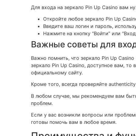
Для входа на зеркало Pin Up Casino вам 
Откройте любое зеркало Pin Up Casin
Введите ваш логин и пароль, использ
Нажмите на кнопку “Войти” или “Вход
Важные советы для входа
Важно помнить, что зеркало Pin Up Casin
зеркало Pin Up Casino, доступное вам, то
официальному сайту.
Кроме того, всегда проверяйте authenticit
В любом случае, мы рекомендуем вам быт
проблем.
Если у вас возникли вопросы или проблем
готовы помочь вам в любое время.
Преимущества и функ