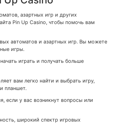
оматов, азартных игр и других
йта Pin Up Casino, чтобы помочь вам
вых автоматов и азартных игр. Вы можете
тные игры.
начать играть и получать больше
ляет вам легко найти и выбрать игру,
и планшет.
я, если у вас возникнут вопросы или
сность, широкий спектр игровых