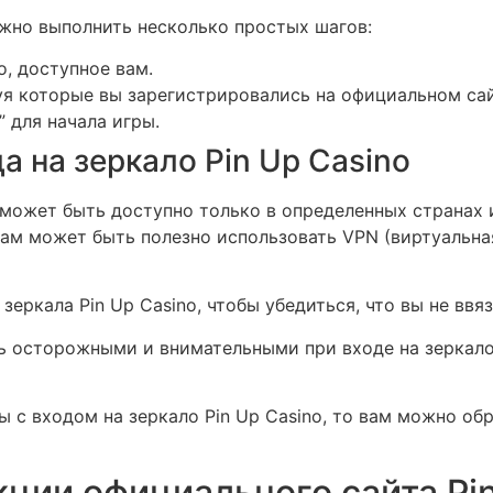
нужно выполнить несколько простых шагов:
o, доступное вам.
уя которые вы зарегистрировались на официальном сайт
” для начала игры.
 на зеркало Pin Up Casino
o может быть доступно только в определенных странах 
 вам может быть полезно использовать VPN (виртуальная
y зеркала Pin Up Casino, чтобы убедиться, что вы не вв
ь осторожными и внимательными при входе на зеркало 
ы с входом на зеркало Pin Up Casino, то вам можно об
ции официального сайта Pin