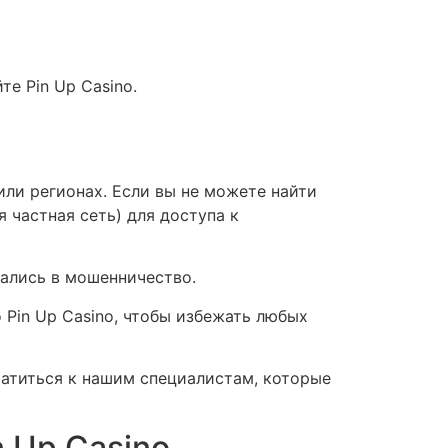
е Pin Up Casino.
или регионах. Если вы не можете найти
 частная сеть) для доступа к
язались в мошенничество.
Pin Up Casino, чтобы избежать любых
ратиться к нашим специалистам, которые
 Up Casino