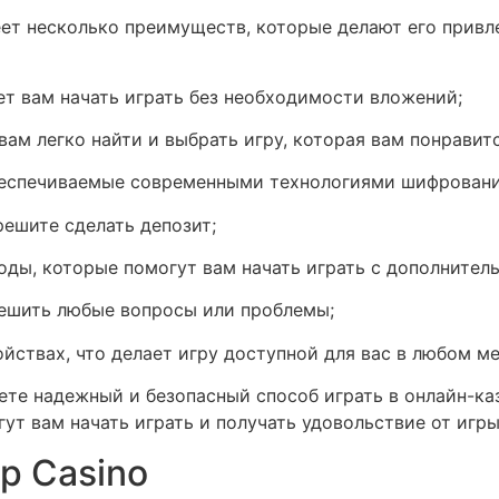
еет несколько преимуществ, которые делают его привле
ет вам начать играть без необходимости вложений;
ам легко найти и выбрать игру, которая вам понравитс
беспечиваемые современными технологиями шифровани
решите сделать депозит;
оды, которые помогут вам начать играть с дополнител
решить любые вопросы или проблемы;
йствах, что делает игру доступной для вас в любом ме
ищете надежный и безопасный способ играть в онлайн-к
ут вам начать играть и получать удовольствие от игры
Up Casino