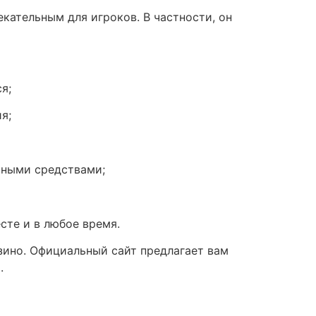
кательным для игроков. В частности, он
я;
я;
ьными средствами;
сте и в любое время.
азино. Официальный сайт предлагает вам
.