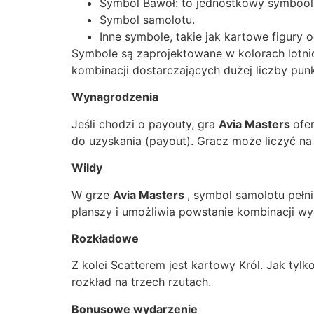
Symbol Bawół: to jednostkowy symbool
Symbol samolotu.
Inne symbole, takie jak kartowe figury 
Symbole są zaprojektowane w kolorach lotni
kombinacji dostarczających dużej liczby pun
Wynagrodzenia
Jeśli chodzi o payouty, gra
Avia Masters
ofe
do uzyskania (payout). Gracz może liczyć n
Wildy
W grze
Avia Masters
, symbol samolotu pełn
planszy i umożliwia powstanie kombinacji w
Rozkładowe
Z kolei Scatterem jest kartowy Król. Jak ty
rozkład na trzech rzutach.
Bonusowe wydarzenie