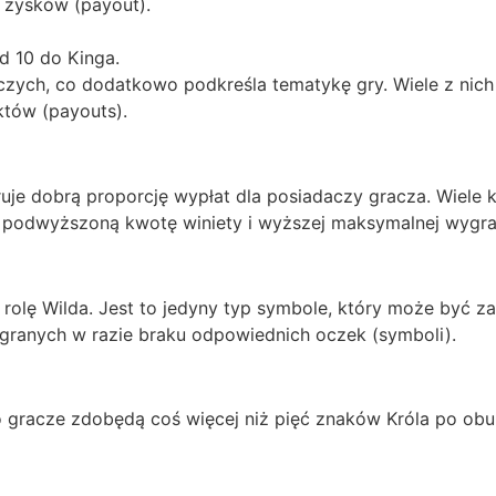
 zysków (payout).
od 10 do Kinga.
czych, co dodatkowo podkreśla tematykę gry. Wiele z ni
któw (payouts).
ruje dobrą proporcję wypłat dla posiadaczy gracza. Wiele
a podwyższoną kwotę winiety i wyższej maksymalnej wygra
i rolę Wilda. Jest to jedyny typ symbole, który może być 
ygranych w razie braku odpowiednich oczek (symboli).
lko gracze zdobędą coś więcej niż pięć znaków Króla po ob