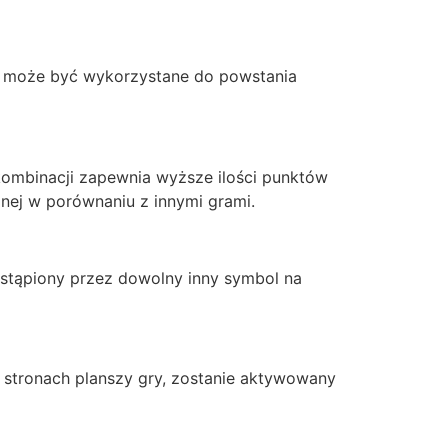
ch może być wykorzystane do powstania
 kombinacji zapewnia wyższe ilości punktów
nej w porównaniu z innymi grami.
zastąpiony przez dowolny inny symbol na
u stronach planszy gry, zostanie aktywowany