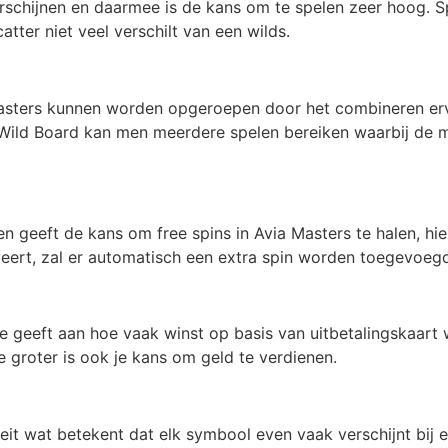
rschijnen en daarmee is de kans om te spelen zeer hoog. S
tter niet veel verschilt van een wilds.
 Masters kunnen worden opgeroepen door het combineren er
 Wild Board kan men meerdere spelen bereiken waarbij de m
n geeft de kans om free spins in Avia Masters te halen, h
iveert, zal er automatisch een extra spin worden toegevoeg
 geeft aan hoe vaak winst op basis van uitbetalingskaart 
groter is ook je kans om geld te verdienen.
t wat betekent dat elk symbool even vaak verschijnt bij el