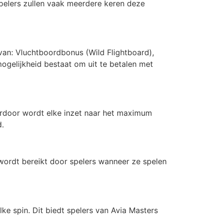
pelers zullen vaak meerdere keren deze
van: Vluchtboordbonus (Wild Flightboard),
ogelijkheid bestaat om uit te betalen met
ierdoor wordt elke inzet naar het maximum
d.
wordt bereikt door spelers wanneer ze spelen
ke spin. Dit biedt spelers van Avia Masters