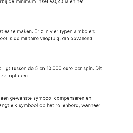
rbij de minimum inzet €0,20 is en het
ies te maken. Er zijn vier typen simbolen:
l is de militaire vliegtuig, die opvallend
ligt tussen de 5 en 10,000 euro per spin. Dit
 zal oplopen.
an een gewenste symbool compenseren en
rvangt elk symbool op het rollenbord, wanneer