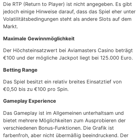
Die RTP (Return to Player) ist nicht angegeben. Es gibt
jedoch einige Hinweise darauf, dass das Spiel eher unter
Volatilitätsbedingungen steht als andere Slots auf dem
Markt.
Maximale Gewinnmöglichkeit
Der Höchsteinsatzwert bei Aviamasters Casino beträgt
€100 und der mögliche Jackpot liegt bei 125.000 Euro.
Betting Range
Das Spiel besitzt ein relativ breites Einsatztief von
€0,50 bis zu €100 pro Spin.
Gameplay Experience
Das Gameplay ist im Allgemeinen unterhaltsam und
bietet mehrere Möglichkeiten zum Ausprobieren der
verschiedenen Bonus-Funktionen. Die Grafik ist
farbenfroh, aber nicht übermäßig beeindruckend. Der