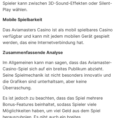
Spieler kann zwischen 3D-Sound-Effekten oder Silent-
Play wählen.
Mobile Spielbarkeit
Das Aviamasters Casino ist als mobil spielbares Casino
verfügbar und kann mit jedem mobilen Gerät gespielt
werden, das eine Internetverbindung hat.
Zusammenfassende Analyse
Im Allgemeinen kann man sagen, dass das Aviamaster-
Casino-Spiel sich auf ein breites Publikum abzieht.
Seine Spielmechanik ist nicht besonders innovativ und
die Grafiken sind unterhaltsam, aber keine
Überraschung.
Es ist jedoch zu beachten, dass das Spiel mehrere
Bonus-Features beinhaltet, sodass Spieler viele
Möglichkeiten haben, um viel Geld aus dem Spiel
herauszuholen. Es gibt auch ein breites