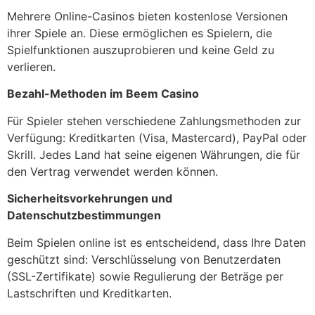
Mehrere Online-Casinos bieten kostenlose Versionen
ihrer Spiele an. Diese ermöglichen es Spielern, die
Spielfunktionen auszuprobieren und keine Geld zu
verlieren.
Bezahl-Methoden im Beem Casino
Für Spieler stehen verschiedene Zahlungsmethoden zur
Verfügung: Kreditkarten (Visa, Mastercard), PayPal oder
Skrill. Jedes Land hat seine eigenen Währungen, die für
den Vertrag verwendet werden können.
Sicherheitsvorkehrungen und
Datenschutzbestimmungen
Beim Spielen online ist es entscheidend, dass Ihre Daten
geschützt sind: Verschlüsselung von Benutzerdaten
(SSL-Zertifikate) sowie Regulierung der Beträge per
Lastschriften und Kreditkarten.