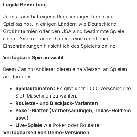
Legale Bedeutung
Jedes Land hat eigene Regulierungen für Online-
Spielkasinos. In einigen Ländern wie Deutschland,
Großbritannien oder den USA sind bestimmte Spiele
illegal. Andere Länder haben keine rechtlichen
Einschränkungen hinsichtlich des Spielens online.
Verfügbare Spielauswahl
Beem Casino-Anbieter bieten eine Vielzahl an Spielen
an, darunter:
Spielautomaten
: Es gibt über 1.000 verschiedene
Slot-Maschinen zu wählen.
Roulette- und Blackjack-Varianten
Poker-Blätter (Vorhersagungen, Texas-Hold’em
usw.)
Live-Spiele
wie Poker oder Roulette
Verfügbarkeit von Demo-Versionen