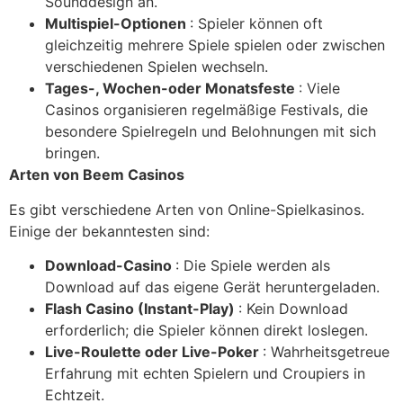
Sounddesign an.
Multispiel-Optionen
: Spieler können oft
gleichzeitig mehrere Spiele spielen oder zwischen
verschiedenen Spielen wechseln.
Tages-, Wochen-oder Monatsfeste
: Viele
Casinos organisieren regelmäßige Festivals, die
besondere Spielregeln und Belohnungen mit sich
bringen.
Arten von Beem Casinos
Es gibt verschiedene Arten von Online-Spielkasinos.
Einige der bekanntesten sind:
Download-Casino
: Die Spiele werden als
Download auf das eigene Gerät heruntergeladen.
Flash Casino (Instant-Play)
: Kein Download
erforderlich; die Spieler können direkt loslegen.
Live-Roulette oder Live-Poker
: Wahrheitsgetreue
Erfahrung mit echten Spielern und Croupiers in
Echtzeit.