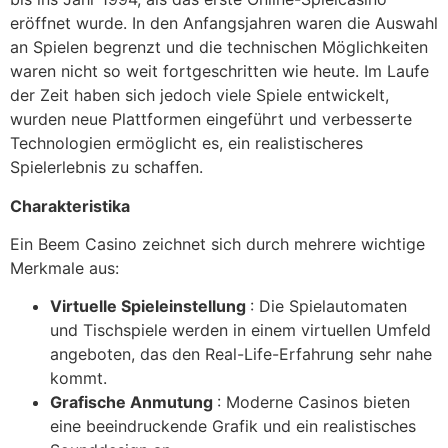
eröffnet wurde. In den Anfangsjahren waren die Auswahl
an Spielen begrenzt und die technischen Möglichkeiten
waren nicht so weit fortgeschritten wie heute. Im Laufe
der Zeit haben sich jedoch viele Spiele entwickelt,
wurden neue Plattformen eingeführt und verbesserte
Technologien ermöglicht es, ein realistischeres
Spielerlebnis zu schaffen.
Charakteristika
Ein Beem Casino zeichnet sich durch mehrere wichtige
Merkmale aus:
Virtuelle Spieleinstellung
: Die Spielautomaten
und Tischspiele werden in einem virtuellen Umfeld
angeboten, das den Real-Life-Erfahrung sehr nahe
kommt.
Grafische Anmutung
: Moderne Casinos bieten
eine beeindruckende Grafik und ein realistisches