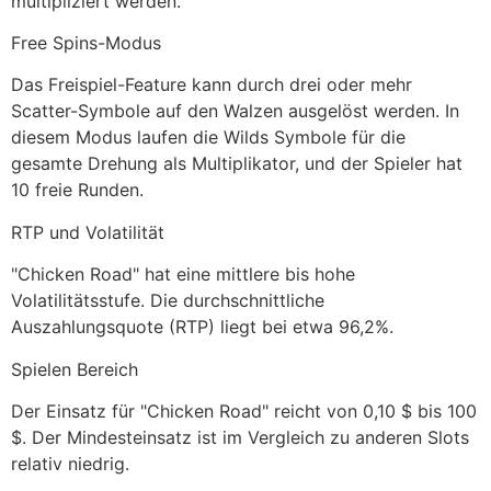
multipliziert werden.
Free Spins-Modus
Das Freispiel-Feature kann durch drei oder mehr
Scatter-Symbole auf den Walzen ausgelöst werden. In
diesem Modus laufen die Wilds Symbole für die
gesamte Drehung als Multiplikator, und der Spieler hat
10 freie Runden.
RTP und Volatilität
"Chicken Road" hat eine mittlere bis hohe
Volatilitätsstufe. Die durchschnittliche
Auszahlungsquote (RTP) liegt bei etwa 96,2%.
Spielen Bereich
Der Einsatz für "Chicken Road" reicht von 0,10 $ bis 100
$. Der Mindesteinsatz ist im Vergleich zu anderen Slots
relativ niedrig.