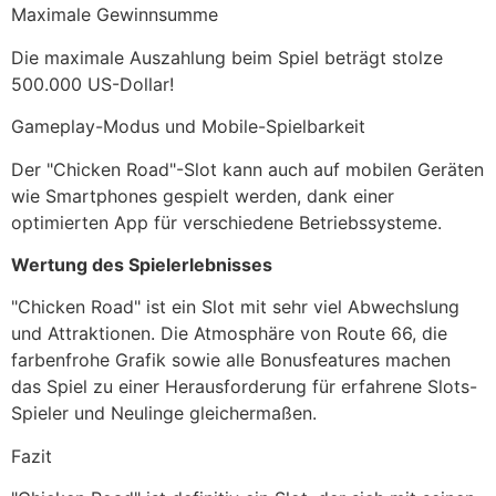
Maximale Gewinnsumme
Die maximale Auszahlung beim Spiel beträgt stolze
500.000 US-Dollar!
Gameplay-Modus und Mobile-Spielbarkeit
Der "Chicken Road"-Slot kann auch auf mobilen Geräten
wie Smartphones gespielt werden, dank einer
optimierten App für verschiedene Betriebssysteme.
Wertung des Spielerlebnisses
"Chicken Road" ist ein Slot mit sehr viel Abwechslung
und Attraktionen. Die Atmosphäre von Route 66, die
farbenfrohe Grafik sowie alle Bonusfeatures machen
das Spiel zu einer Herausforderung für erfahrene Slots-
Spieler und Neulinge gleichermaßen.
Fazit