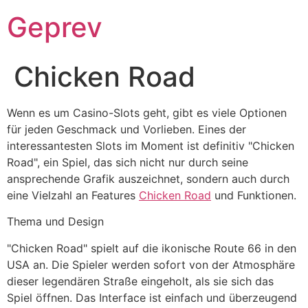
Ir
Geprev
para
o
conteúdo
Chicken Road
Wenn es um Casino-Slots geht, gibt es viele Optionen
für jeden Geschmack und Vorlieben. Eines der
interessantesten Slots im Moment ist definitiv "Chicken
Road", ein Spiel, das sich nicht nur durch seine
ansprechende Grafik auszeichnet, sondern auch durch
eine Vielzahl an Features
Chicken Road
und Funktionen.
Thema und Design
"Chicken Road" spielt auf die ikonische Route 66 in den
USA an. Die Spieler werden sofort von der Atmosphäre
dieser legendären Straße eingeholt, als sie sich das
Spiel öffnen. Das Interface ist einfach und überzeugend