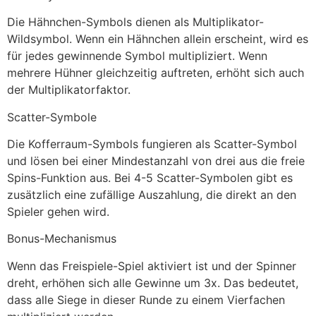
Die Hähnchen-Symbols dienen als Multiplikator-
Wildsymbol. Wenn ein Hähnchen allein erscheint, wird es
für jedes gewinnende Symbol multipliziert. Wenn
mehrere Hühner gleichzeitig auftreten, erhöht sich auch
der Multiplikatorfaktor.
Scatter-Symbole
Die Kofferraum-Symbols fungieren als Scatter-Symbol
und lösen bei einer Mindestanzahl von drei aus die freie
Spins-Funktion aus. Bei 4-5 Scatter-Symbolen gibt es
zusätzlich eine zufällige Auszahlung, die direkt an den
Spieler gehen wird.
Bonus-Mechanismus
Wenn das Freispiele-Spiel aktiviert ist und der Spinner
dreht, erhöhen sich alle Gewinne um 3x. Das bedeutet,
dass alle Siege in dieser Runde zu einem Vierfachen