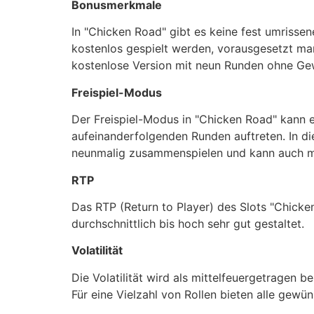
Bonusmerkmale
In "Chicken Road" gibt es keine fest umrisse
kostenlos gespielt werden, vorausgesetzt ma
kostenlose Version mit neun Runden ohne Gew
Freispiel-Modus
Der Freispiel-Modus in "Chicken Road" kann 
aufeinanderfolgenden Runden auftreten. In d
neunmalig zusammenspielen und kann auch mi
RTP
Das RTP (Return to Player) des Slots "Chicke
durchschnittlich bis hoch sehr gut gestaltet.
Volatilität
Die Volatilität wird als mittelfeuergetragen 
Für eine Vielzahl von Rollen bieten alle gewü