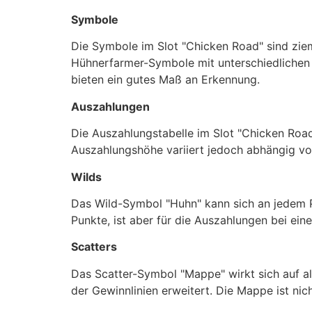
Symbole
Die Symbole im Slot "Chicken Road" sind zie
Hühnerfarmer-Symbole mit unterschiedlichen
bieten ein gutes Maß an Erkennung.
Auszahlungen
Die Auszahlungstabelle im Slot "Chicken Road"
Auszahlungshöhe variiert jedoch abhängig vo
Wilds
Das Wild-Symbol "Huhn" kann sich an jedem Po
Punkte, ist aber für die Auszahlungen bei ei
Scatters
Das Scatter-Symbol "Mappe" wirkt sich auf a
der Gewinnlinien erweitert. Die Mappe ist nich