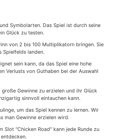
und Symbolarten. Das Spiel ist durch seine
ein Glück zu testen.
n von 2 bis 100 Multiplikatorn bringen. Sie
 Spielfelds landen.
eignet sein kann, da das Spiel eine hohe
llen Verlusts von Guthaben bei der Auswahl
 große Gewinne zu erzielen und ihr Glück
nzigartig sinnvoll eintauchen kann.
linge, um das Spiel kennen zu lernen. Wir
ss man Gewinne erzielen wird.
im Slot "Chicken Road" kann jede Runde zu
 entdecken.