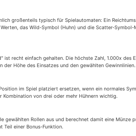
mlich großenteils typisch für Spielautomaten: Ein Reichtu
 Werten, das Wild-Symbol (Huhn) und die Scatter-Symbol-M
 ist recht einfach gehalten. Die höchste Zahl, 1.000x des Ei
n der Höhe des Einsatzes und den gewählten Gewinnlinien.
sition im Spiel platziert ersetzen, wenn ein normales Sym
ner Kombination von drei oder mehr Hühnern wichtig.
lle gewählten Rollen aus und berechnet damit eine Münze p
t Teil einer Bonus-Funktion.