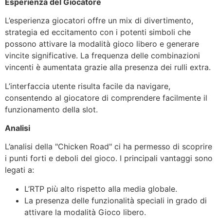
Esperienza del Giocatore
L’esperienza giocatori offre un mix di divertimento,
strategia ed eccitamento con i potenti simboli che
possono attivare la modalità gioco libero e generare
vincite significative. La frequenza delle combinazioni
vincenti è aumentata grazie alla presenza dei rulli extra.
L’interfaccia utente risulta facile da navigare,
consentendo al giocatore di comprendere facilmente il
funzionamento della slot.
Analisi
L’analisi della "Chicken Road" ci ha permesso di scoprire
i punti forti e deboli del gioco. I principali vantaggi sono
legati a:
L’RTP più alto rispetto alla media globale.
La presenza delle funzionalità speciali in grado di
attivare la modalità Gioco libero.