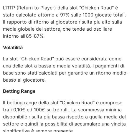
L’RTP (Return to Player) della slot "Chicken Road" è
stato calcolato attorno a 97% sulle 1000 giocate totali.
Il rapporto di ritorno al giocatore risulta più alto sulla
media globale del settore, che tende ad oscillare
intorno all’85-87%.
Volatilità
La slot "Chicken Road" può essere considerata come
una delle slot a bassa e media volatiltà. I pagamenti di
base sono stati calcolati per garantire un ritorno medio-
basso al giocatore.
Betting Range
Il betting range della slot "Chicken Road" è compreso
tra i 0,10€ ed 100€ su tre rulli. La scommessa minima
disponibile risulta più bassa rispetto a quella media del
settore e quindi la possibilità di accumulare una vincita
significativa è sempre presente.