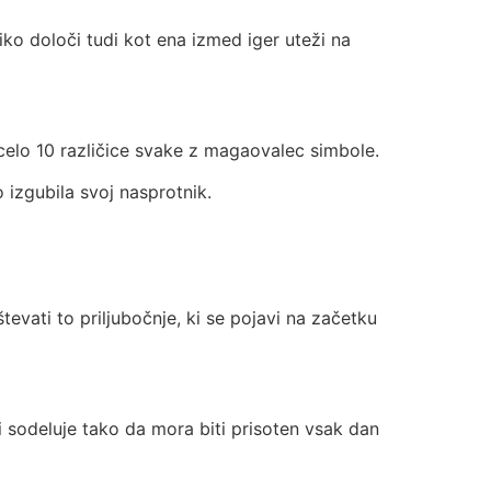
liko določi tudi kot ena izmed iger uteži na
 celo 10 različice svake z magaovalec simbole.
 izgubila svoj nasprotnik.
evati to priljubočnje, ki se pojavi na začetku
ti sodeluje tako da mora biti prisoten vsak dan