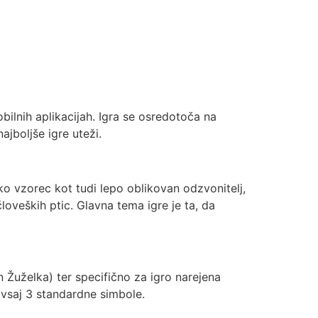
obilnih aplikacijah. Igra se osredotoča na
ajboljše igre uteži.
ko vzorec kot tudi lepo oblikovan odzvonitelj,
človeških ptic. Glavna tema igre je ta, da
 Žuželka) ter specifično za igro narejena
vsaj 3 standardne simbole.