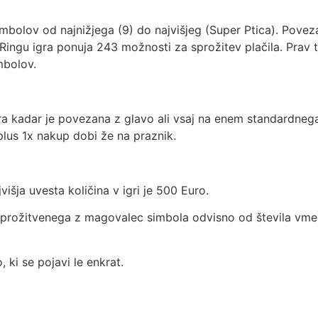
ymbolov od najnižjega (9) do najvišjeg (Super Ptica). Poveza
 Ringu igra ponuja 243 možnosti za sprožitev plačila. Prav
mbolov.
ivira kadar je povezana z glavo ali vsaj na enem standardne
plus 1x nakup dobi že na praznik.
višja uvesta količina v igri je 500 Euro.
 sprožitvenega z magovalec simbola odvisno od števila vm
 ki se pojavi le enkrat.