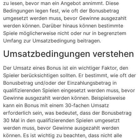
zu lesen, bevor man ein Angebot annimmt. Diese
Bedingungen legen fest, wie oft der Bonusbetrag
umgesetzt werden muss, bevor Gewinne ausgezahlt
werden können. Darüber hinaus können bestimmte
Spiele möglicherweise nicht oder nur in begrenztem
Umfang zur Umsatzbedingung beitragen.
Umsatzbedingungen verstehen
Der Umsatz eines Bonus ist ein wichtiger Faktor, den
Spieler berücksichtigen sollten. Er bestimmt, wie oft der
Bonusbetrag und/oder der Einzahlungsbetrag in
qualifizierenden Spielen eingesetzt werden muss, bevor
Gewinne ausgezahlt werden können. Beispielsweise
kann ein Bonus mit einem 30-fachen Umsatz
erforderlich sein, was bedeutet, dass der Bonusbetrag
30 Mal in den qualifizierenden Spielen umgesetzt
werden muss, bevor Gewinne ausgezahlt werden
können. Es ist wichtig zu beachten, dass nicht alle