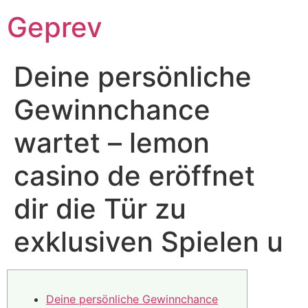
Ir
Geprev
para
o
conteúdo
Deine persönliche
Gewinnchance
wartet – lemon
casino de eröffnet
dir die Tür zu
exklusiven Spielen u
Deine persönliche Gewinnchance