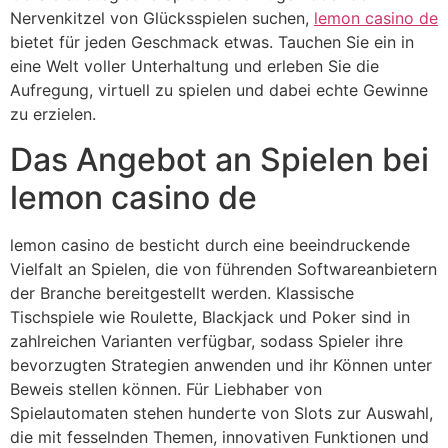
Nervenkitzel von Glücksspielen suchen,
lemon casino de
bietet für jeden Geschmack etwas. Tauchen Sie ein in
eine Welt voller Unterhaltung und erleben Sie die
Aufregung, virtuell zu spielen und dabei echte Gewinne
zu erzielen.
Das Angebot an Spielen bei
lemon casino de
lemon casino de besticht durch eine beeindruckende
Vielfalt an Spielen, die von führenden Softwareanbietern
der Branche bereitgestellt werden. Klassische
Tischspiele wie Roulette, Blackjack und Poker sind in
zahlreichen Varianten verfügbar, sodass Spieler ihre
bevorzugten Strategien anwenden und ihr Können unter
Beweis stellen können. Für Liebhaber von
Spielautomaten stehen hunderte von Slots zur Auswahl,
die mit fesselnden Themen, innovativen Funktionen und