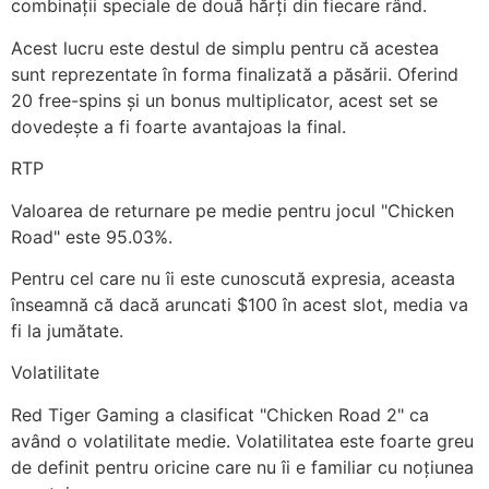
combinații speciale de două hărți din fiecare rând.
Acest lucru este destul de simplu pentru că acestea
sunt reprezentate în forma finalizată a păsării. Oferind
20 free-spins și un bonus multiplicator, acest set se
dovedește a fi foarte avantajoas la final.
RTP
Valoarea de returnare pe medie pentru jocul "Chicken
Road" este 95.03%.
Pentru cel care nu îi este cunoscută expresia, aceasta
înseamnă că dacă aruncati $100 în acest slot, media va
fi la jumătate.
Volatilitate
Red Tiger Gaming a clasificat "Chicken Road 2" ca
având o volatilitate medie. Volatilitatea este foarte greu
de definit pentru oricine care nu îi e familiar cu noțiunea