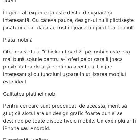
Jocul
În general, experiența este destul de ușoară și
interesantă. Cu câteva pauze, design-ul nu îi plictisește
jucătorii chiar dacă au fost în joaca timpînd foarte mult.
Plata mobilă
Oferirea slotului "Chicken Road 2" pe mobile este cea
mai bună soluție pentru a-i oferi celor care îl joacă
posibilitatea de a-și continua aventura. Un joc
interesant și cu funcțiuni ușoare în utilizarea mobilul
este ideal.
Calitatea platinei mobil
Pentru cei care sunt preocupati de aceasta, merit să
știuț că slotul are un design grafic foarte bun si se
destinde pe toate dispozitivele mobile. Un exemplu ar fi
iPhone sau Android.