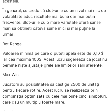
acesteia.
În general, se crede că slot-urile cu un nivel mai mic de
volatilitate aduc rezultate mai bune dar mai puțin
frecvente. Slot-urile cu o mare varietate oferă șanse
mari să obțineți câteva sume mici și mai puține la
urmări.
Bet Range
Valoarea minimă pe care o puteți apela este de 0,10 $
iar cea maximă 100$. Acest lucru sugerează că jocul nu
permite niște ajustaje grele ale limitelor sălii aferente.
Max Win
Jucatorii au posibilitatea să câștige 2500 de unități
pentru fiecare rotire. Acest lucru se realizează prin
combinația optimizată cu cele mai bune cinci simboluri,
care dau un multiplu foarte mare.