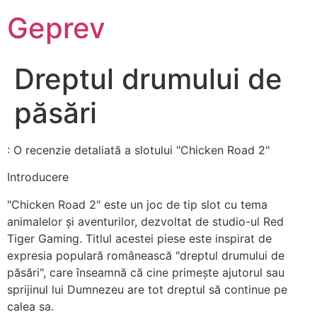
Ir
Geprev
para
o
conteúdo
Dreptul drumului de
păsări
: O recenzie detaliată a slotului "Chicken Road 2"
Introducere
"Chicken Road 2" este un joc de tip slot cu tema
animalelor și aventurilor, dezvoltat de studio-ul Red
Tiger Gaming. Titlul acestei piese este inspirat de
expresia populară românească "dreptul drumului de
păsări", care înseamnă că cine primește ajutorul sau
sprijinul lui Dumnezeu are tot dreptul să continue pe
calea sa.