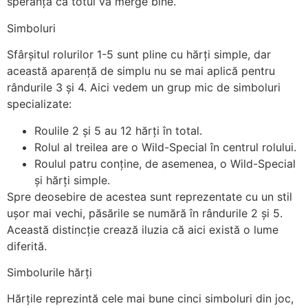
speranța că totul va merge bine.
Simboluri
Sfârșitul rolurilor 1-5 sunt pline cu hărți simple, dar
această aparență de simplu nu se mai aplică pentru
rândurile 3 și 4. Aici vedem un grup mic de simboluri
specializate:
Roulile 2 și 5 au 12 hărți în total.
Rolul al treilea are o Wild-Special în centrul rolului.
Roulul patru conține, de asemenea, o Wild-Special
și hărți simple.
Spre deosebire de acestea sunt reprezentate cu un stil
ușor mai vechi, păsările se numără în rândurile 2 și 5.
Această distincție crează iluzia că aici există o lume
diferită.
Simbolurile hărți
Hărțile reprezintă cele mai bune cinci simboluri din joc,