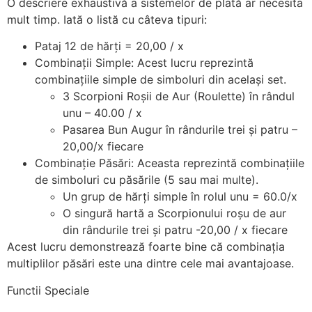
O descriere exhaustivă a sistemelor de plată ar necesita
mult timp. Iată o listă cu câteva tipuri:
Pataj 12 de hărți = 20,00 / x
Combinații Simple: Acest lucru reprezintă
combinațiile simple de simboluri din același set.
3 Scorpioni Roșii de Aur (Roulette) în rândul
unu – 40.00 / x
Pasarea Bun Augur în rândurile trei și patru –
20,00/x fiecare
Combinație Păsări: Aceasta reprezintă combinațiile
de simboluri cu păsările (5 sau mai multe).
Un grup de hărți simple în rolul unu = 60.0/x
O singură hartă a Scorpionului roșu de aur
din rândurile trei și patru -20,00 / x fiecare
Acest lucru demonstrează foarte bine că combinația
multiplilor păsări este una dintre cele mai avantajoase.
Functii Speciale