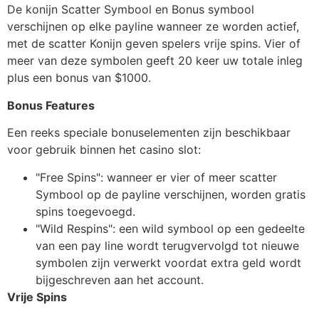
De konijn Scatter Symbool en Bonus symbool
verschijnen op elke payline wanneer ze worden actief,
met de scatter Konijn geven spelers vrije spins. Vier of
meer van deze symbolen geeft 20 keer uw totale inleg
plus een bonus van $1000.
Bonus Features
Een reeks speciale bonuselementen zijn beschikbaar
voor gebruik binnen het casino slot:
"Free Spins": wanneer er vier of meer scatter
Symbool op de payline verschijnen, worden gratis
spins toegevoegd.
"Wild Respins": een wild symbool op een gedeelte
van een pay line wordt terugvervolgd tot nieuwe
symbolen zijn verwerkt voordat extra geld wordt
bijgeschreven aan het account.
Vrije Spins