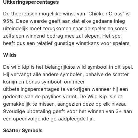
Uitkeringspercentages
De theoretisch mogelijke winst van "Chicken Cross" is
95%. Deze waarde geeft aan dat elke gedaane inleg
uiteindelijk moet terugkomen naar de speler en soms
zelfs een winnend bedrag mee zal slepen. Het spel
heeft dus een relatief gunstige winstkans voor spelers.
Wilds
De wild kip is het belangrijkste wild symbool in dit spel.
Hij vervangt alle andere symbolen, behalve de scatter
konijn en bonus symbool, om meer
uitbetalingspercentages te verkrijgen wanneer hij een
gedeelte van de paylines vormt. De Wild Kip is niet
gemakkelijk te missen, aangezien deze op elk niveau
9voudige uitbetaling geeft voor het winnen van 3+ aan
een opeenvolgende geraadpleegde lijn.
Scatter Symbols