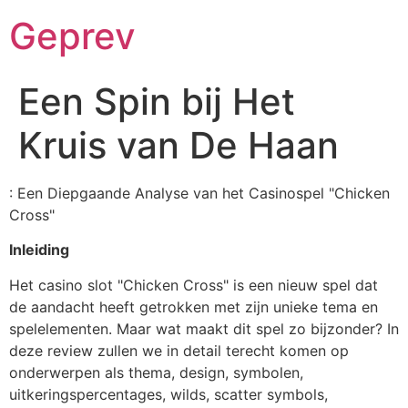
Ir
Geprev
para
o
conteúdo
Een Spin bij Het
Kruis van De Haan
: Een Diepgaande Analyse van het Casinospel "Chicken
Cross"
Inleiding
Het casino slot "Chicken Cross" is een nieuw spel dat
de aandacht heeft getrokken met zijn unieke tema en
spelelementen. Maar wat maakt dit spel zo bijzonder? In
deze review zullen we in detail terecht komen op
onderwerpen als thema, design, symbolen,
uitkeringspercentages, wilds, scatter symbols,