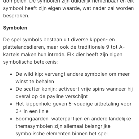
dompelen. De symbolen zijn duidelijk herkenbaar en elk
symbool heeft zijn eigen waarde, wat nader zal worden
besproken.
Symbolen
De spel symbols bestaan uit diverse kippen- en
plattelandsdieren, maar ook de traditionele 9 tot A-
kartels maken hun intrede. Elk dier heeft zijn eigen
symbolische betekenis:
De wild kip: vervangt andere symbolen om meer
winst te behalen
De scatter konijn: activeert vrije spins wanneer hij
overal op de payline verschijnt
Het kippenhok: geven 5-voudige uitbetaling voor
3+ in een linie
Boomgaarden, waterpartijen en andere landelijke
themasymbolen zijn allemaal belangrijke
symbolische elementen binnen het spel.