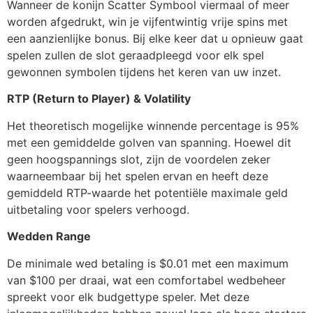
Wanneer de konijn Scatter Symbool viermaal of meer
worden afgedrukt, win je vijfentwintig vrije spins met
een aanzienlijke bonus. Bij elke keer dat u opnieuw gaat
spelen zullen de slot geraadpleegd voor elk spel
gewonnen symbolen tijdens het keren van uw inzet.
RTP (Return to Player) & Volatility
Het theoretisch mogelijke winnende percentage is 95%
met een gemiddelde golven van spanning. Hoewel dit
geen hoogspannings slot, zijn de voordelen zeker
waarneembaar bij het spelen ervan en heeft deze
gemiddeld RTP-waarde het potentiële maximale geld
uitbetaling voor spelers verhoogd.
Wedden Range
De minimale wed betaling is $0.01 met een maximum
van $100 per draai, wat een comfortabel wedbeheer
spreekt voor elk budgettype speler. Met deze