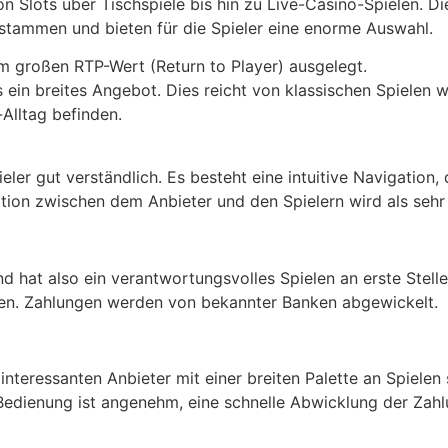
 Slots über Tischspiele bis hin zu Live-Casino-Spielen. Di
tammen und bieten für die Spieler eine enorme Auswahl.
nem großen RTP-Wert (Return to Player) ausgelegt.
 es ein breites Angebot. Dies reicht von klassischen Spielen 
-Alltag befinden.
ieler gut verständlich. Es besteht eine intuitive Navigatio
ion zwischen dem Anbieter und den Spielern wird als seh
d hat also ein verantwortungsvolles Spielen an erste Stelle 
en. Zahlungen werden von bekannter Banken abgewickelt.
interessanten Anbieter mit einer breiten Palette an Spielen
 Bedienung ist angenehm, eine schnelle Abwicklung der Zahl