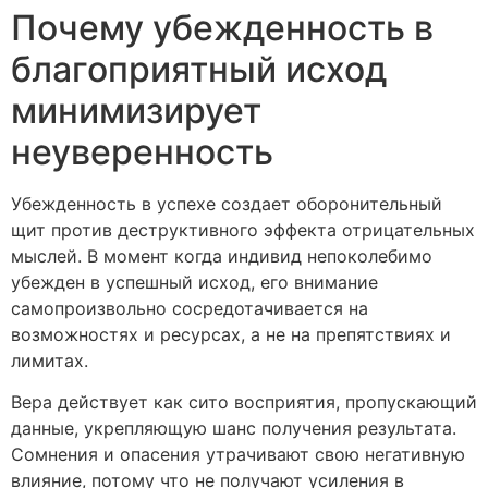
Почему убежденность в
благоприятный исход
минимизирует
неуверенность
Убежденность в успехе создает оборонительный
щит против деструктивного эффекта отрицательных
мыслей. В момент когда индивид непоколебимо
убежден в успешный исход, его внимание
самопроизвольно сосредотачивается на
возможностях и ресурсах, а не на препятствиях и
лимитах.
Вера действует как сито восприятия, пропускающий
данные, укрепляющую шанс получения результата.
Сомнения и опасения утрачивают свою негативную
влияние, потому что не получают усиления в