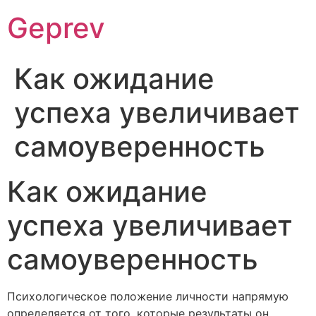
Ir
Geprev
para
o
conteúdo
Как ожидание
успеха увеличивает
самоуверенность
Как ожидание
успеха увеличивает
самоуверенность
Психологическое положение личности напрямую
определяется от того, которые результаты он