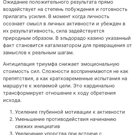
Ожидание положительного результата прямо
воздействует на степень побуждения и готовность
прилагать усилия. В момент когда личность
осознает смысл в личных активности и убежден в
их результативность, сила задействуется
природным образом. В эльдорадо казино указанный
факт становится катализатором для превращения от
замыслов к реальным шагам.
Антиципация триумфа снижает эмоциональную
стоимость сил. Сложности воспринимаются не как
препятствия, а как кратковременные испытания на
маршруте к желаемой цели. Это кардинально
трансформирует отношение к ходу обретения
исхода.
Усиление глубинной мотивации к активности
Уменьшение противодействия начинанию
свежих инициатив
Увеличение упорства при встрече с