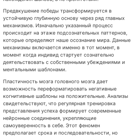
Предвкушение победы трансформируется в
устойчивую глубинную основу через ряд главных
механизмов. Изначально указанный процесс
происходит на этаже подсознательных паттернов,
которые определяют наше осознание мира. Данные
механизмы включается именно в тот момент, в
момент когда индивид стартует сознательно
деятельствовать с собственными убеждениями и
ментальными шаблонами.
Пластичность мозга головного мозга дает
возможность переформатировать негативные
когнитивные шаблоны на положительные. Анализы
свидетельствуют, что регулярная тренировка
представления успеха формирует современные
нейронные соединения, укрепляющие
самоуверенность в себе. Этот феномен
предполагает срока и последовательности, но