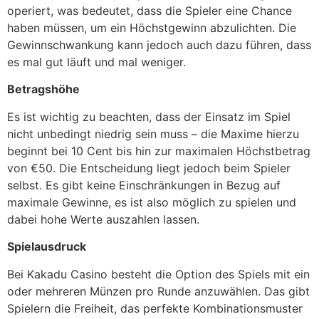
operiert, was bedeutet, dass die Spieler eine Chance
haben müssen, um ein Höchstgewinn abzulichten. Die
Gewinnschwankung kann jedoch auch dazu führen, dass
es mal gut läuft und mal weniger.
Betragshöhe
Es ist wichtig zu beachten, dass der Einsatz im Spiel
nicht unbedingt niedrig sein muss – die Maxime hierzu
beginnt bei 10 Cent bis hin zur maximalen Höchstbetrag
von €50. Die Entscheidung liegt jedoch beim Spieler
selbst. Es gibt keine Einschränkungen in Bezug auf
maximale Gewinne, es ist also möglich zu spielen und
dabei hohe Werte auszahlen lassen.
Spielausdruck
Bei Kakadu Casino besteht die Option des Spiels mit ein
oder mehreren Münzen pro Runde anzuwählen. Das gibt
Spielern die Freiheit, das perfekte Kombinationsmuster