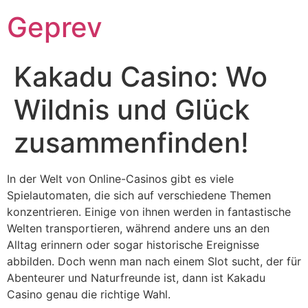
Ir
Geprev
para
o
conteúdo
Kakadu Casino: Wo
Wildnis und Glück
zusammenfinden!
In der Welt von Online-Casinos gibt es viele
Spielautomaten, die sich auf verschiedene Themen
konzentrieren. Einige von ihnen werden in fantastische
Welten transportieren, während andere uns an den
Alltag erinnern oder sogar historische Ereignisse
abbilden. Doch wenn man nach einem Slot sucht, der für
Abenteurer und Naturfreunde ist, dann ist Kakadu
Casino genau die richtige Wahl.