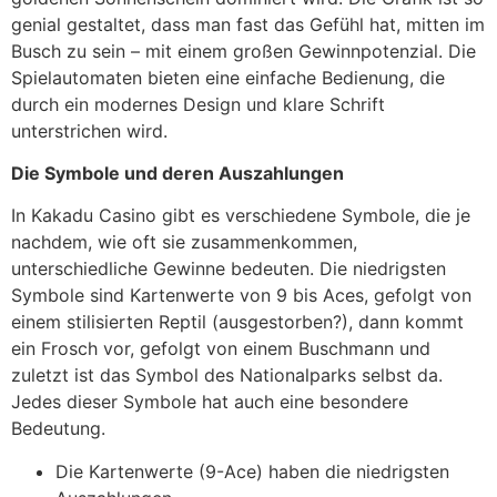
genial gestaltet, dass man fast das Gefühl hat, mitten im
Busch zu sein – mit einem großen Gewinnpotenzial. Die
Spielautomaten bieten eine einfache Bedienung, die
durch ein modernes Design und klare Schrift
unterstrichen wird.
Die Symbole und deren Auszahlungen
In Kakadu Casino gibt es verschiedene Symbole, die je
nachdem, wie oft sie zusammenkommen,
unterschiedliche Gewinne bedeuten. Die niedrigsten
Symbole sind Kartenwerte von 9 bis Aces, gefolgt von
einem stilisierten Reptil (ausgestorben?), dann kommt
ein Frosch vor, gefolgt von einem Buschmann und
zuletzt ist das Symbol des Nationalparks selbst da.
Jedes dieser Symbole hat auch eine besondere
Bedeutung.
Die Kartenwerte (9-Ace) haben die niedrigsten