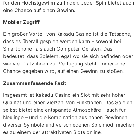
für den Höchstgewinn zu finden. Jeder Spin bietet auch
eine Chance auf einen Gewinn.
Mobiler Zugriff
Ein großer Vorteil von Kakadu Casino ist die Tatsache,
dass es überall gespielt werden kann – sowohl bei
Smartphone- als auch Computer-Geräten. Das
bedeutet, dass Spielern, egal wo sie sich befinden oder
wie viel Platz ihnen zur Verfügung steht, immer eine
Chance gegeben wird, auf einen Gewinn zu stoßen.
Zusammenfassende Fazit
Insgesamt ist Kakadu Casino ein Slot mit sehr hoher
Qualität und einer Vielzahl von Funktionen. Das Spielen
selbst bietet eine entspannte Atmosphäre – auch für
Neulinge – und die Kombination aus hohen Gewinnen,
diverser Symbole und verschiedenen Spielmodi machen
es zu einem der attraktivsten Slots online!