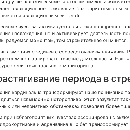
ь и другие положительные состояния имеют исключите
адает эволюционное толкование: благоприятные опыты
 является эволюционным выгодой.
ельные чувства, активируется система поощрения голо
ение наслаждения, но и активизирует деятельность пс
ы радуемся моментом, тем стремительнее он мчится.
ных эмоциях соединен с сосредоточением внимания. Р
ерестаем контролировать течение длительности. Наш м
сурсов для темпорального мониторинга.
растягивание периода в стр
ения кардинально трансформируют наше понимание тем
я длиться невыносимо неторопливо. Этот результат та
ных или неприятных обстановках позволяет более тща
 при неблагоприятных чувствах ассоциирован с вклю
идрокортизона и адреналина в 1х бет трансформирует