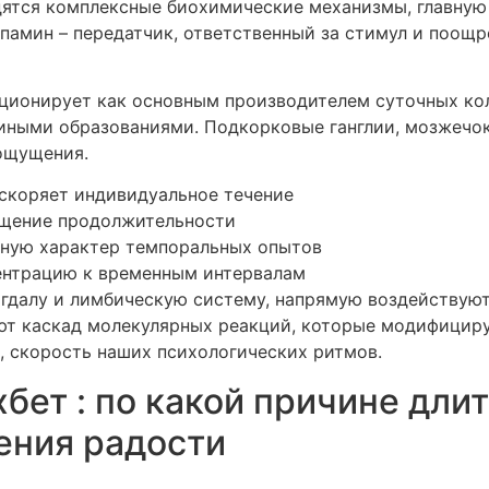
дятся комплексные биохимические механизмы, главную
памин – передатчик, ответственный за стимул и поощре
ционирует как основным производителем суточных кол
ными образованиями. Подкорковые ганглии, мозжечок
ощущения.
ускоряет индивидуальное течение
щение продолжительности
ную характер темпоральных опытов
ентрацию к временным интервалам
гдалу и лимбическую систему, напрямую воздействуют
ают каскад молекулярных реакций, которые модифицир
, скорость наших психологических ритмов.
бет : по какой причине дли
ения радости