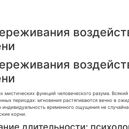
ереживания воздейст
ени
ереживания воздейст
ени
 мистических функций человеческого разума. Всякий 
нных периодах: мгновения растягиваются вечно в ожид
а индивидуальность временного ощущения не случайна
ские корни.
ние длительности: психоло