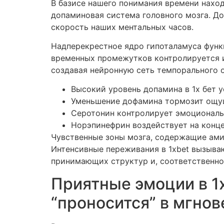
В базисе нашего понимания времени нахо
допаминовая система головного мозга. До
скорость наших ментальных часов.
Надперекрестное ядро гипоталамуса функ
временных промежутков контролируется и
создавая нейронную сеть темпорального 
Высокий уровень допамина в 1х бет 
Уменьшение дофамина тормозит ощу
Серотонин контролирует эмоциональ
Норэпинефрин воздействует на конц
Чувственные зоны мозга, содержащие ами
Интенсивные переживания в 1xbet вызыв
принимающих структур и, соответственно
Приятные эмоции в 1х
“проносится” в мгнов