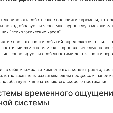
генерировать собственное восприятие времени, котор
ьное ход образуется через многоуровневую механизм в
ших “психологических часов”.
риятие протяженности событий определяется от силы
в состоянии заметно изменять хронологическую персп
т интерпретируется особенностями деятельности нерв
т в себя множество компонентов: концентрацию, вос
олютно захвачены захватывающим процессом, например
 способствует к впечатлению его скорого протекания.
стемы временного ощущени
ной системы