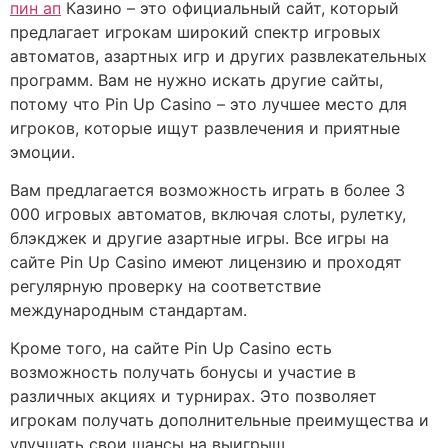
пин ап
Казино – это официальный сайт, который
предлагает игрокам широкий спектр игровых
автоматов, азартных игр и других развлекательных
программ. Вам не нужно искать другие сайты,
потому что Pin Up Casino – это лучшее место для
игроков, которые ищут развлечения и приятные
эмоции.
Вам предлагается возможность играть в более 3
000 игровых автоматов, включая слоты, рулетку,
блэкджек и другие азартные игры. Все игры на
сайте Pin Up Casino имеют лицензию и проходят
регулярную проверку на соответствие
международным стандартам.
Кроме того, на сайте Pin Up Casino есть
возможность получать бонусы и участие в
различных акциях и турнирах. Это позволяет
игрокам получать дополнительные преимущества и
улучшать свои шансы на выигрыш.