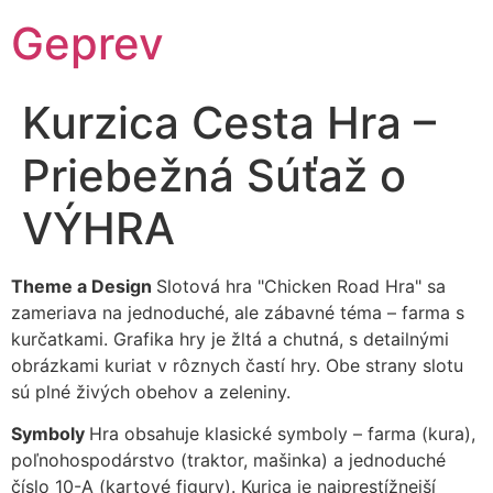
Ir
Geprev
para
o
conteúdo
Kurzica Cesta Hra –
Priebežná Súťaž o
VÝHRA
Theme a Design
Slotová hra "Chicken Road Hra" sa
zameriava na jednoduché, ale zábavné téma – farma s
kurčatkami. Grafika hry je žltá a chutná, s detailnými
obrázkami kuriat v rôznych častí hry. Obe strany slotu
sú plné živých obehov a zeleniny.
Symboly
Hra obsahuje klasické symboly – farma (kura),
poľnohospodárstvo (traktor, mašinka) a jednoduché
číslo 10-A (kartové figury). Kurica je najprestížnejší