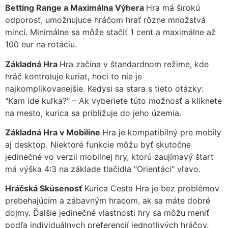
Betting Range a Maximálna Výhera
Hra má širokú
odporosť, umožnujuce hráčom hrať rôzne množstvá
mincí. Minimálne sa môže stačiť 1 cent a maximálne až
100 eur na rotáciu.
Základná Hra
Hra začína v štandardnom režime, kde
hráč kontroluje kuriat, hoci to nie je
najkomplikovanejšie. Kedysi sa stara s tieto otázky:
"Kam ide kuľka?" – Ak vyberiete túto možnosť a kliknete
na mesto, kurica sa približuje do jeho územia.
Základná Hra v Mobiline
Hra je kompatibilný pre mobily
aj desktop. Niektoré funkcie môžu byť skutočne
jedinečné vo verzii mobilnej hry, ktorú zaujímavý štart
má výška 4:3 na základe tlačidla "Orientáci" vľavo.
Hráčská Skúsenosť
Kurica Cesta Hra je bez problémov
prebehajúcím a zábavným hracom, ak sa máte dobré
dojmy. Ďalšie jedinečné vlastnosti hry sa môžu meniť
podľa individuálnych preferencií jednotlivých hráčov.