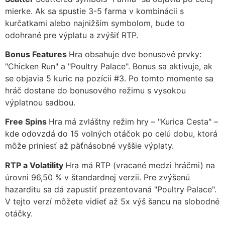
mierke. Ak sa spustie 3-5 farma v kombinácii s
kurčatkami alebo najnižším symbolom, bude to
odohrané pre výplatu a zvýšiť RTP.
Bonus Features
Hra obsahuje dve bonusové prvky:
"Chicken Run" a "Poultry Palace". Bonus sa aktivuje, ak
se objavia 5 kuric na pozícii #3. Po tomto momente sa
hráč dostane do bonusového režimu s vysokou
výplatnou sadbou.
Free Spins
Hra má zvláštny režim hry – "Kurica Cesta" –
kde odovzdá do 15 volných otáčok po celú dobu, ktorá
môže priniesť až päťnásobné vyššie výplaty.
RTP a Volatility
Hra má RTP (vracané medzi hráčmi) na
úrovni 96,50 % v štandardnej verzii. Pre zvýšenú
hazarditu sa dá zapustiť prezentovaná "Poultry Palace".
V tejto verzí môžete vidieť až 5x výš šancu na slobodné
otáčky.