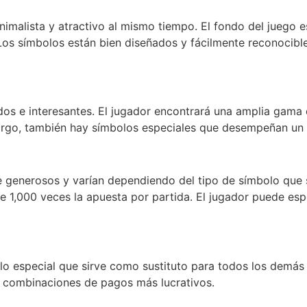
nimalista y atractivo al mismo tiempo. El fondo del juego 
os símbolos están bien diseñados y fácilmente reconocibles,
s e interesantes. El jugador encontrará una amplia gama de
bargo, también hay símbolos especiales que desempeñan un 
 generosos y varían dependiendo del tipo de símbolo que
1,000 veces la apuesta por partida. El jugador puede esp
o especial que sirve como sustituto para todos los demás 
r combinaciones de pagos más lucrativos.