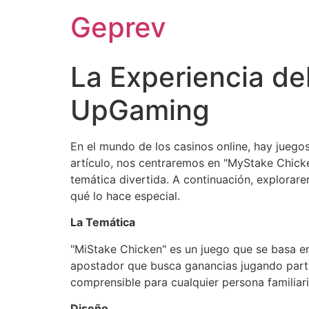
Ir
Geprev
para
o
conteúdo
La Experiencia de
UpGaming
En el mundo de los casinos online, hay juego
artículo, nos centraremos en "MyStake Chic
temática divertida. A continuación, explorar
qué lo hace especial.
La Temática
"MiStake Chicken" es un juego que se basa en 
apostador que busca ganancias jugando partid
comprensible para cualquier persona familiari
Diseño