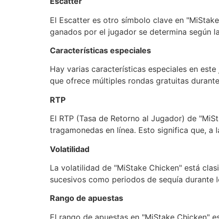
Escatter
El Escatter es otro símbolo clave en "MiStak
ganados por el jugador se determina según la
Características especiales
Hay varias características especiales en este
que ofrece múltiples rondas gratuitas durante
RTP
El RTP (Tasa de Retorno al Jugador) de "MiS
tragamonedas en línea. Esto significa que, a
Volatilidad
La volatilidad de "MiStake Chicken" está cla
sucesivos como periodos de sequía durante l
Rango de apuestas
El rango de apuestas en "MiStake Chicken" es