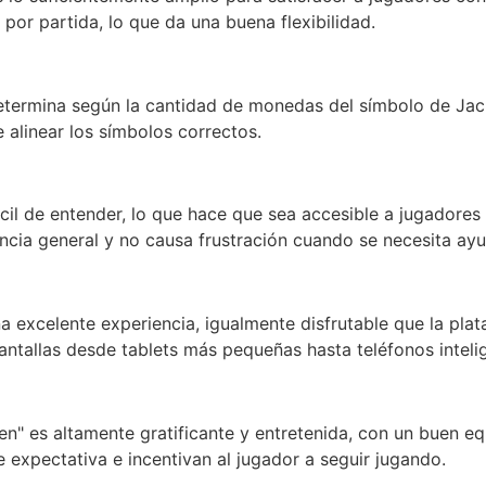
por partida, lo que da una buena flexibilidad.
termina según la cantidad de monedas del símbolo de Jackp
alinear los símbolos correctos.
ácil de entender, lo que hace que sea accesible a jugadore
iencia general y no causa frustración cuando se necesita ay
a excelente experiencia, igualmente disfrutable que la pla
pantallas desde tablets más pequeñas hasta teléfonos inteli
n" es altamente gratificante y entretenida, con un buen equ
 expectativa e incentivan al jugador a seguir jugando.