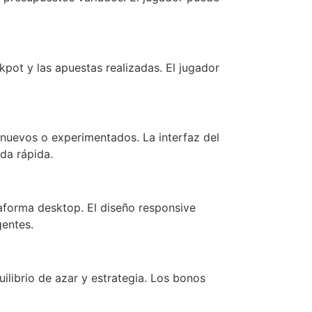
ot y las apuestas realizadas. El jugador
s nuevos o experimentados. La interfaz del
uda rápida.
taforma desktop. El diseño responsive
gentes.
ilibrio de azar y estrategia. Los bonos