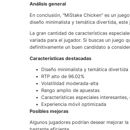
Análisis general
En conclusión, "MiStake Chicken" es un juego
diseño minimalista y temática divertida, est
La gran cantidad de características especial
variada para el jugador. Si buscas un juego 
definitivamente un buen candidato a consider
Características destacadas
Diseño minimalista y temática divertida
RTP alto de 96.02%
Volatilidad moderada-alta
Rango amplio de apuestas
Características especiales interesantes,
Experiencia móvil optimizada
Posibles mejoras
Algunos jugadores podrían desear mejorar la i
bastante eficiente.