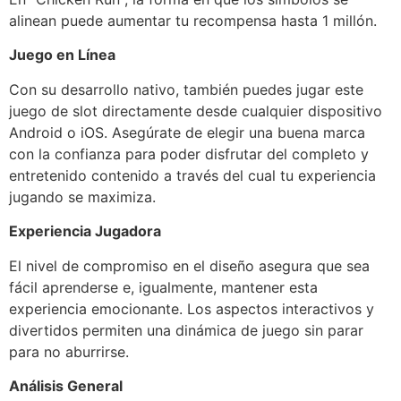
alinean puede aumentar tu recompensa hasta 1 millón.
Juego en Línea
Con su desarrollo nativo, también puedes jugar este
juego de slot directamente desde cualquier dispositivo
Android o iOS. Asegúrate de elegir una buena marca
con la confianza para poder disfrutar del completo y
entretenido contenido a través del cual tu experiencia
jugando se maximiza.
Experiencia Jugadora
El nivel de compromiso en el diseño asegura que sea
fácil aprenderse e, igualmente, mantener esta
experiencia emocionante. Los aspectos interactivos y
divertidos permiten una dinámica de juego sin parar
para no aburrirse.
Análisis General