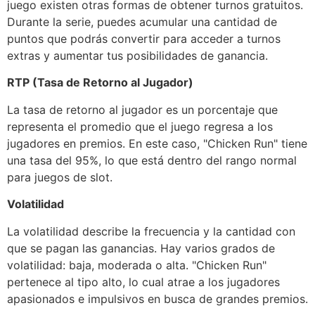
juego existen otras formas de obtener turnos gratuitos.
Durante la serie, puedes acumular una cantidad de
puntos que podrás convertir para acceder a turnos
extras y aumentar tus posibilidades de ganancia.
RTP (Tasa de Retorno al Jugador)
La tasa de retorno al jugador es un porcentaje que
representa el promedio que el juego regresa a los
jugadores en premios. En este caso, "Chicken Run" tiene
una tasa del 95%, lo que está dentro del rango normal
para juegos de slot.
Volatilidad
La volatilidad describe la frecuencia y la cantidad con
que se pagan las ganancias. Hay varios grados de
volatilidad: baja, moderada o alta. "Chicken Run"
pertenece al tipo alto, lo cual atrae a los jugadores
apasionados e impulsivos en busca de grandes premios.