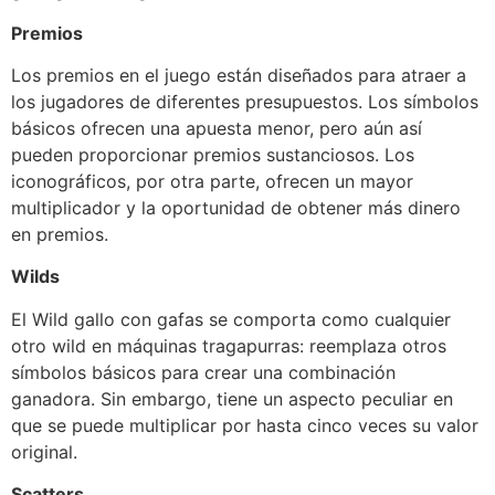
Premios
Los premios en el juego están diseñados para atraer a
los jugadores de diferentes presupuestos. Los símbolos
básicos ofrecen una apuesta menor, pero aún así
pueden proporcionar premios sustanciosos. Los
iconográficos, por otra parte, ofrecen un mayor
multiplicador y la oportunidad de obtener más dinero
en premios.
Wilds
El Wild gallo con gafas se comporta como cualquier
otro wild en máquinas tragapurras: reemplaza otros
símbolos básicos para crear una combinación
ganadora. Sin embargo, tiene un aspecto peculiar en
que se puede multiplicar por hasta cinco veces su valor
original.
Scatters