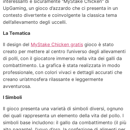
interessanti è sicuramente "MyStake Chicken" di
UpGaming, un gioco d’azzardo che ci presenta in un
contesto divertente e coinvolgente la classica tema
dell’allevamento degli uccelli.
La Tematica
Il design del
MyStake Chicken gratis
gioco è stato
creato per mettere al centro l’universo degli allevamenti
di polli, con il giocatore immerso nella vita dei galli da
combattimento. La grafica è stata realizzata in modo
professionale, con colori vivaci e dettagli accurati che
creano un’atmosfera rilassante e leggermente
avventurosa.
I Simboli
Il gioco presenta una varietà di simboli diversi, ognuno
dei quali rappresenta un elemento della vita del pollo. I
simboli base includono: il gallo da combattimento (il più
alto pagante), l’uovo d’oro, la confezione di alimenti per