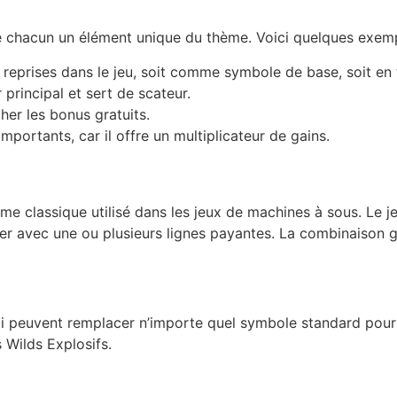
te chacun un élément unique du thème. Voici quelques exem
s reprises dans le jeu, soit comme symbole de base, soit en 
 principal et sert de scateur.
cher les bonus gratuits.
importants, car il offre un multiplicateur de gains.
me classique utilisé dans les jeux de machines à sous. Le 
uer avec une ou plusieurs lignes payantes. La combinaison g
qui peuvent remplacer n’importe quel symbole standard pour
 Wilds Explosifs.