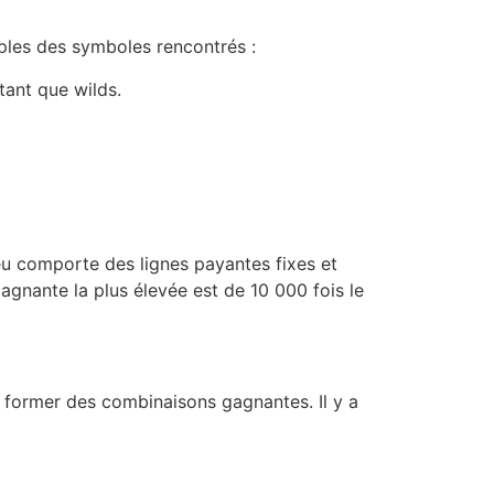
ples des symboles rencontrés :
tant que wilds.
jeu comporte des lignes payantes fixes et
agnante la plus élevée est de 10 000 fois le
 former des combinaisons gagnantes. Il y a