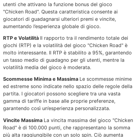
utenti che attivano la funzione bonus del gioco
"Chicken Road". Questa caratteristica consente ai
giocatori di guadagnarsi ulteriori premi e vincite,
aumentando l’esperienza globale di gioco.
RTP e Volatilità
Il rapporto tra il rendimento totale dei
giochi (RTP) e la volatilità del gioco "Chicken Road" è
molto interessante. Il RTP è stabilito a 95%, garantendo
un tasso medio di guadagno per gli utenti, mentre la
volatilità media del gioco è moderata.
Scommesse Minima e Massima
Le scommesse minime
ed estreme sono indicate nello spazio delle regole della
partita. I giocatori possono scegliere tra una vasta
gamma di tariffe in base alle proprie preferenze,
garantendo così un’esperienza personalizzata.
Vincite Massima
La vincita massima del gioco "Chicken
Road" è di 100.000 punti, che rappresentano la somma
più alta raggiungibile con un solo spin. Ciò aumenta