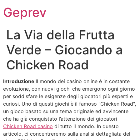
Ir
Geprev
para
o
conteúdo
La Via della Frutta
Verde – Giocando a
Chicken Road
Introduzione
Il mondo dei casinò online è in costante
evoluzione, con nuovi giochi che emergono ogni giorno
per soddisfare le esigenze degli giocatori più esperti e
curiosi. Uno di questi giochi è il famoso "Chicken Road",
un gioco basato su una tema originale ed avvincente
che ha già conquistato l’attenzione dei giocatori
Chicken Road casino
di tutto il mondo. In questo
articolo, ci concentreremo sulla analisi dettagliata del