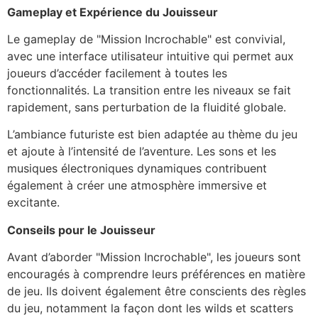
Gameplay et Expérience du Jouisseur
Le gameplay de "Mission Incrochable" est convivial,
avec une interface utilisateur intuitive qui permet aux
joueurs d’accéder facilement à toutes les
fonctionnalités. La transition entre les niveaux se fait
rapidement, sans perturbation de la fluidité globale.
L’ambiance futuriste est bien adaptée au thème du jeu
et ajoute à l’intensité de l’aventure. Les sons et les
musiques électroniques dynamiques contribuent
également à créer une atmosphère immersive et
excitante.
Conseils pour le Jouisseur
Avant d’aborder "Mission Incrochable", les joueurs sont
encouragés à comprendre leurs préférences en matière
de jeu. Ils doivent également être conscients des règles
du jeu, notamment la façon dont les wilds et scatters