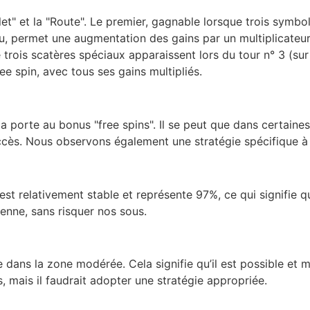
et" et la "Route". Le premier, gagnable lorsque trois symbo
eu, permet une augmentation des gains par un multiplicateur f
rois scatères spéciaux apparaissent lors du tour n° 3 (sur 
e spin, avec tous ses gains multipliés.
a porte au bonus "free spins". Il se peut que dans certaine
ccès. Nous observons également une stratégie spécifique à
est relativement stable et représente 97%, ce qui signifie
yenne, sans risquer nos sous.
ue dans la zone modérée. Cela signifie qu’il est possible e
, mais il faudrait adopter une stratégie appropriée.