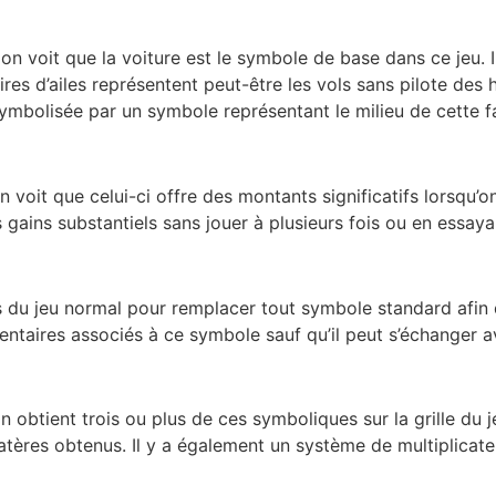
n voit que la voiture est le symbole de base dans ce jeu. 
aires d’ailes représentent peut-être les vols sans pilote des 
 symbolisée par un symbole représentant le milieu de cette 
voit que celui-ci offre des montants significatifs lorsqu’on
s gains substantiels sans jouer à plusieurs fois ou en essaya
rs du jeu normal pour remplacer tout symbole standard afin q
ntaires associés à ce symbole sauf qu’il peut s’échanger a
on obtient trois ou plus de ces symboliques sur la grille d
ères obtenus. Il y a également un système de multiplicateur 