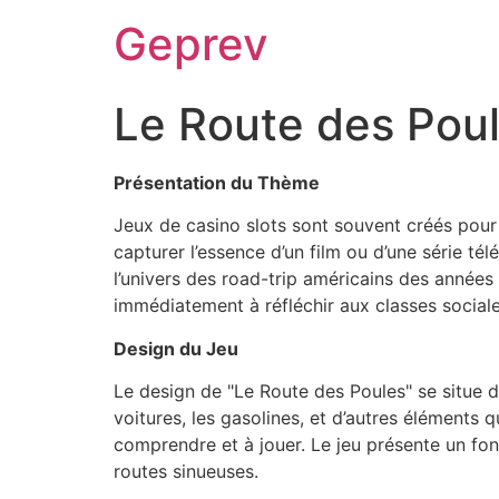
Ir
Geprev
para
o
conteúdo
Le Route des Poul
Présentation du Thème
Jeux de casino slots sont souvent créés pour
capturer l’essence d’un film ou d’une série tél
l’univers des road-trip américains des années
immédiatement à réfléchir aux classes sociales
Design du Jeu
Le design de "Le Route des Poules" se situe d
voitures, les gasolines, et d’autres éléments 
comprendre et à jouer. Le jeu présente un fo
routes sinueuses.