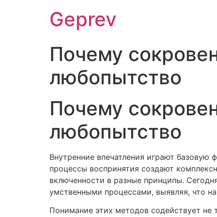
Ir
Geprev
para
o
conteúdo
Почему сокрове
любопытство
Почему сокрове
любопытство
Внутренние впечатления играют базовую 
процессы воспринятия создают комплексн
включенности в разные принципы. Сегодн
умственными процессами, выявляя, что на
Понимание этих методов содействует не т