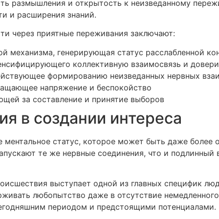
сть размышления и открытость к неизведанному переж
ти и расширения знаний.
ти через приятные переживания заключают:
ой механизма, генерирующая статус расслабленной ко
тенсифицирующего коллективную взаимосвязь и довери
ействующее формированию неизведанных нервных вза
ращающее напряжение и беспокойство
ющей за составление и принятие выборов
я в создании интереса
 ментальное статус, которое может быть даже более 
апускают те же нервные соединения, что и подлинный 
оисшествия выступает одной из главных специфик люд
ерживать любопытство даже в отсутствие немедленног
сегодняшним периодом и предстоящими потенциалами.