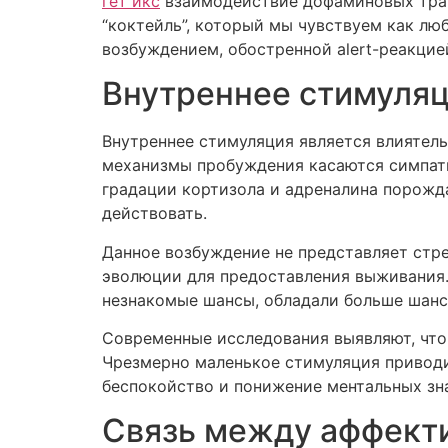
гет икс
взаимодействие дофаминовых тра
“коктейль”, который мы чувствуем как л
возбуждением, обостренной alert-реакци
Внутреннее стимуляц
Внутреннее стимуляция является влиятел
механизмы пробуждения касаются симпати
градации кортизола и адреналина порожд
действовать.
Данное возбуждение не представляет стр
эволюции для предоставления выживания.
незнакомые шансы, обладали больше шанс
Современные исследования выявляют, что
Чрезмерно маленькое стимуляция приводи
беспокойство и понижение ментальных зн
Связь между аффект