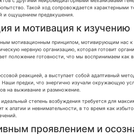
ктов с другими нейромедиаторными механизмами ген
юбопытство. Такой ход сопровождается характерными 
ей и ощущением предвкушения.
ия и мотивация к изучению
ьным мотивационным принципом, мотивирующим нас к 
ческую нервную организацию, которая готовит органи
ает положение готовности, что мы воспринимаем как 
ессовой реакцией, а выступает собой адаптивный мет
 Наши предки, что энергично изучали окружающую усл
ов на выживание и размножение.
 идеальный степень возбуждения требуется для макси
т к апатии и невнимательности, в то время как избы
ачений.
ивным проявлением и осоз