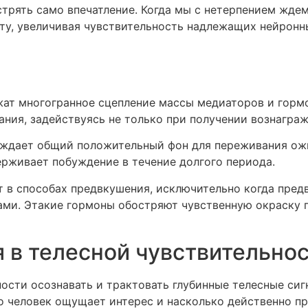
рять само впечатление. Когда мы с нетерпением ждем 
ыту, увеличивая чувствительность надлежащих нейрон
ат многогранное сцепление массы медиаторов и гормо
ния, задействуясь не только при получении вознагражд
ождает общий положительный фон для переживания ожи
рживает побуждение в течение долгого периода.
т в способах предвкушения, исключительно когда пред
ами. Этакие гормоны обостряют чувственную окраску 
 в телесной чувствительно
ности осознавать и трактовать глубинные телесные сиг
о человек ощущает интерес и насколько действенно пр