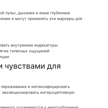
й пульс, дыхание и иные глубинные
оянии и могут применять эти маркеры для
овать внутренние индикаторы
нятие телесных ощущений
епции
и чувствами для
ш переживание и интенсифицировать
ют эволюционировать интероцептивную
вленного осознанности к многообразным