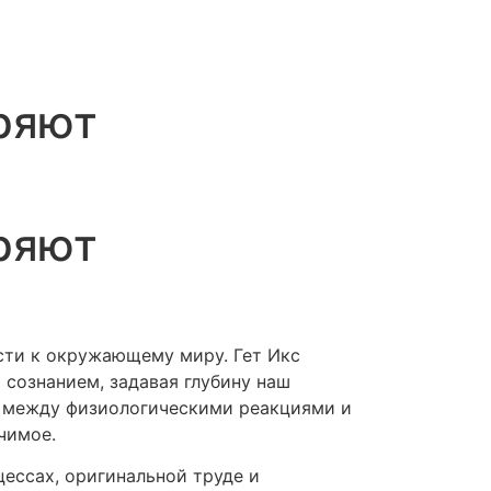
ряют
ряют
сти к окружающему миру. Гет Икс
сознанием, задавая глубину наш
и между физиологическими реакциями и
чимое.
цессах, оригинальной труде и