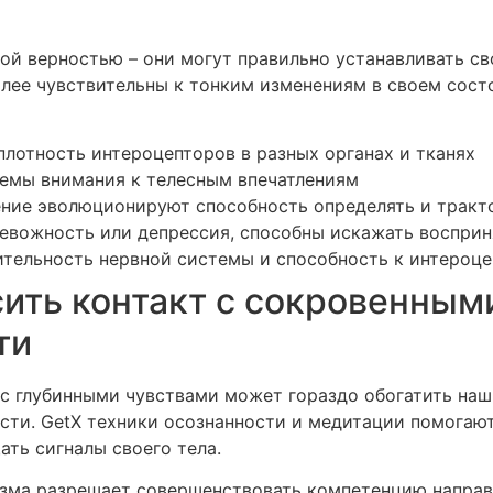
й верностью – они могут правильно устанавливать сво
лее чувствительны к тонким изменениям в своем сост
плотность интероцепторов в разных органах и тканях
емы внимания к телесным впечатлениям
ение эволюционируют способность определять и тракт
ревожность или депрессия, способны искажать воспри
ительность нервной системы и способность к интероц
ить контакт с сокровенным
ти
с глубинными чувствами может гораздо обогатить на
ости. GetX техники осознанности и медитации помога
ать сигналы своего тела.
изма разрешает совершенствовать компетенцию напра