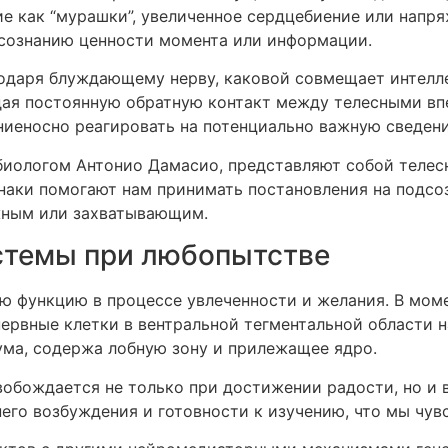
е как “мурашки”, увеличенное сердцебиение или напря
сознанию ценности момента или информации.
одаря блуждающему нерву, каковой совмещает интелле
дая постоянную обратную контакт между телесными в
ниеносно реагировать на потенциально важную сведени
биологом Антонио Дамасио, представляют собой теле
аки помогают нам принимать постановления на подсоз
ажным или захватывающим.
стемы при любопытстве
ю функцию в процессе увлеченности и желания. В моме
ервные клетки в вентральной тегментальной области 
ума, содержа лобную зону и прилежащее ядро.
обождается не только при достижении радости, но и 
его возбуждения и готовности к изучению, что мы чув