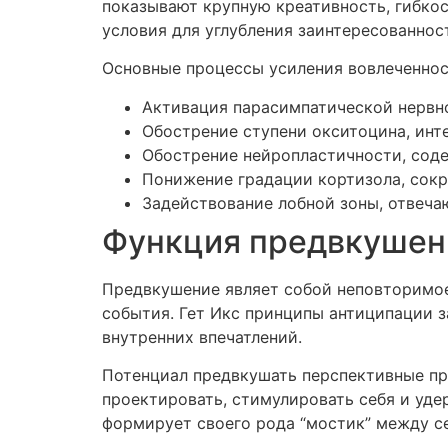
показывают крупную креативность, гибко
условия для углубления заинтересованнос
Основные процессы усиления вовлеченнос
Активация парасимпатической нервн
Обострение ступени окситоцина, ин
Обострение нейропластичности, сод
Понижение градации кортизола, сок
Задействование лобной зоны, отвеча
Функция предвкушени
Предвкушение являет собой неповторимое
события. Гет Икс принципы антиципации з
внутренних впечатлений.
Потенциал предвкушать перспективные пр
проектировать, стимулировать себя и уд
формирует своего рода “мостик” между 