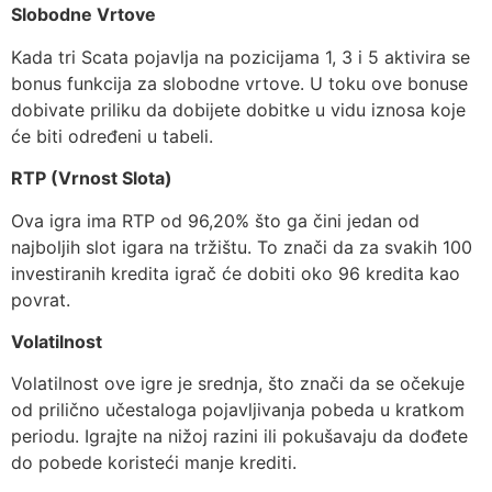
Slobodne Vrtove
Kada tri Scata pojavlja na pozicijama 1, 3 i 5 aktivira se
bonus funkcija za slobodne vrtove. U toku ove bonuse
dobivate priliku da dobijete dobitke u vidu iznosa koje
će biti određeni u tabeli.
RTP (Vrnost Slota)
Ova igra ima RTP od 96,20% što ga čini jedan od
najboljih slot igara na tržištu. To znači da za svakih 100
investiranih kredita igrač će dobiti oko 96 kredita kao
povrat.
Volatilnost
Volatilnost ove igre je srednja, što znači da se očekuje
od prilično učestaloga pojavljivanja pobeda u kratkom
periodu. Igrajte na nižoj razini ili pokušavaju da dođete
do pobede koristeći manje krediti.