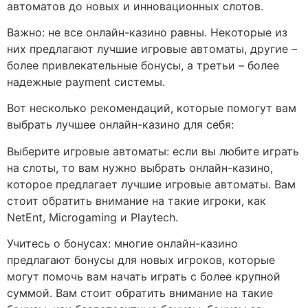
автоматов до новых и инновационных слотов.
Важно: не все онлайн-казино равны. Некоторые из
них предлагают лучшие игровые автоматы, другие –
более привлекательные бонусы, а третьи – более
надежные payment системы.
Вот несколько рекомендаций, которые помогут вам
выбрать лучшее онлайн-казино для себя:
Выберите игровые автоматы: если вы любите играть
на слоты, то вам нужно выбрать онлайн-казино,
которое предлагает лучшие игровые автоматы. Вам
стоит обратить внимание на такие игроки, как
NetEnt, Microgaming и Playtech.
Учитесь о бонусах: многие онлайн-казино
предлагают бонусы для новых игроков, которые
могут помочь вам начать играть с более крупной
суммой. Вам стоит обратить внимание на такие