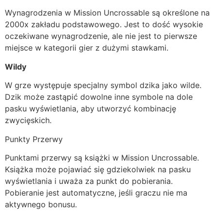
Wynagrodzenia w Mission Uncrossable są określone na
2000x zakładu podstawowego. Jest to dość wysokie
oczekiwane wynagrodzenie, ale nie jest to pierwsze
miejsce w kategorii gier z dużymi stawkami.
Wildy
W grze występuje specjalny symbol dzika jako wilde.
Dzik może zastąpić dowolne inne symbole na dole
pasku wyświetlania, aby utworzyć kombinację
zwycięskich.
Punkty Przerwy
Punktami przerwy są książki w Mission Uncrossable.
Książka może pojawiać się gdziekolwiek na pasku
wyświetlania i uważa za punkt do pobierania.
Pobieranie jest automatyczne, jeśli graczu nie ma
aktywnego bonusu.