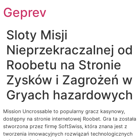
Ir
Geprev
para
o
conteúdo
Sloty Misji
Nieprzekraczalnej od
Roobetu na Stronie
Zysków i Zagrożeń w
Gryach hazardowych
Mission Uncrossable to popularny gracz kasynowy,
dostępny na stronie internetowej Roobet. Gra ta została
stworzona przez firmę SoftSwiss, która znana jest z
tworzenia innowacyjnych rozwiązań technologicznych