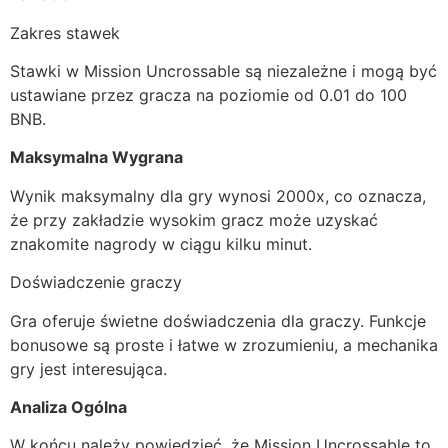
Zakres stawek
Stawki w Mission Uncrossable są niezależne i mogą być
ustawiane przez gracza na poziomie od 0.01 do 100
BNB.
Maksymalna Wygrana
Wynik maksymalny dla gry wynosi 2000x, co oznacza,
że przy zakładzie wysokim gracz może uzyskać
znakomite nagrody w ciągu kilku minut.
Doświadczenie graczy
Gra oferuje świetne doświadczenia dla graczy. Funkcje
bonusowe są proste i łatwe w zrozumieniu, a mechanika
gry jest interesująca.
Analiza Ogólna
W końcu należy powiedzieć, że Mission Uncrossable to