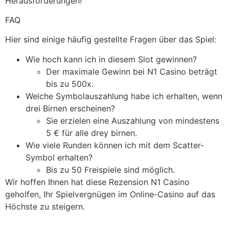
Herausforderungen!
FAQ
Hier sind einige häufig gestellte Fragen über das Spiel:
Wie hoch kann ich in diesem Slot gewinnen?
Der maximale Gewinn bei N1 Casino beträgt
bis zu 500x.
Welche Symbolauszahlung habe ich erhalten, wenn
drei Birnen erscheinen?
Sie erzielen eine Auszahlung von mindestens
5 € für alle drey birnen.
Wie viele Runden können ich mit dem Scatter-
Symbol erhalten?
Bis zu 50 Freispiele sind möglich.
Wir hoffen Ihnen hat diese Rezension N1 Casino
geholfen, Ihr Spielvergnügen im Online-Casino auf das
Höchste zu steigern.