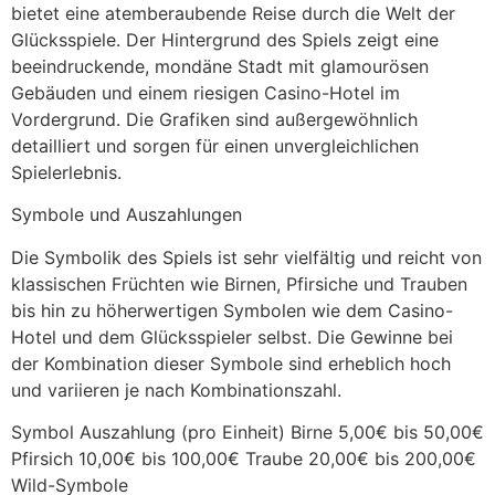
bietet eine atemberaubende Reise durch die Welt der
Glücksspiele. Der Hintergrund des Spiels zeigt eine
beeindruckende, mondäne Stadt mit glamourösen
Gebäuden und einem riesigen Casino-Hotel im
Vordergrund. Die Grafiken sind außergewöhnlich
detailliert und sorgen für einen unvergleichlichen
Spielerlebnis.
Symbole und Auszahlungen
Die Symbolik des Spiels ist sehr vielfältig und reicht von
klassischen Früchten wie Birnen, Pfirsiche und Trauben
bis hin zu höherwertigen Symbolen wie dem Casino-
Hotel und dem Glücksspieler selbst. Die Gewinne bei
der Kombination dieser Symbole sind erheblich hoch
und variieren je nach Kombinationszahl.
Symbol Auszahlung (pro Einheit) Birne 5,00€ bis 50,00€
Pfirsich 10,00€ bis 100,00€ Traube 20,00€ bis 200,00€
Wild-Symbole