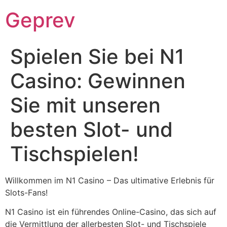
Ir
Geprev
para
o
conteúdo
Spielen Sie bei N1
Casino: Gewinnen
Sie mit unseren
besten Slot- und
Tischspielen!
Willkommen im N1 Casino – Das ultimative Erlebnis für
Slots-Fans!
N1 Casino ist ein führendes Online-Casino, das sich auf
die Vermittlung der allerbesten Slot- und Tischspiele