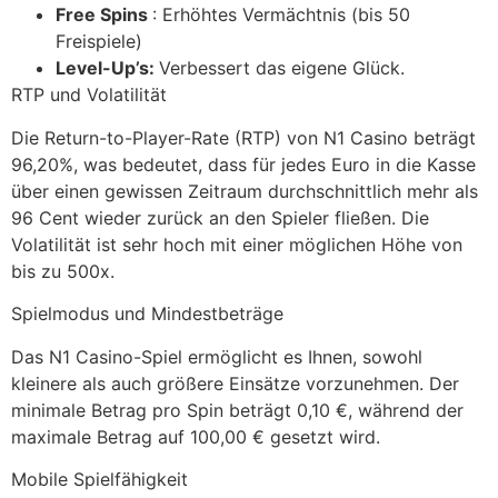
Free Spins
: Erhöhtes Vermächtnis (bis 50
Freispiele)
Level-Up’s:
Verbessert das eigene Glück.
RTP und Volatilität
Die Return-to-Player-Rate (RTP) von N1 Casino beträgt
96,20%, was bedeutet, dass für jedes Euro in die Kasse
über einen gewissen Zeitraum durchschnittlich mehr als
96 Cent wieder zurück an den Spieler fließen. Die
Volatilität ist sehr hoch mit einer möglichen Höhe von
bis zu 500x.
Spielmodus und Mindestbeträge
Das N1 Casino-Spiel ermöglicht es Ihnen, sowohl
kleinere als auch größere Einsätze vorzunehmen. Der
minimale Betrag pro Spin beträgt 0,10 €, während der
maximale Betrag auf 100,00 € gesetzt wird.
Mobile Spielfähigkeit