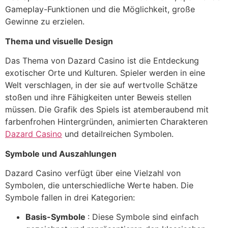
Gameplay-Funktionen und die Möglichkeit, große
Gewinne zu erzielen.
Thema und visuelle Design
Das Thema von Dazard Casino ist die Entdeckung
exotischer Orte und Kulturen. Spieler werden in eine
Welt verschlagen, in der sie auf wertvolle Schätze
stoßen und ihre Fähigkeiten unter Beweis stellen
müssen. Die Grafik des Spiels ist atemberaubend mit
farbenfrohen Hintergründen, animierten Charakteren
Dazard Casino
und detailreichen Symbolen.
Symbole und Auszahlungen
Dazard Casino verfügt über eine Vielzahl von
Symbolen, die unterschiedliche Werte haben. Die
Symbole fallen in drei Kategorien:
Basis-Symbole
: Diese Symbole sind einfach