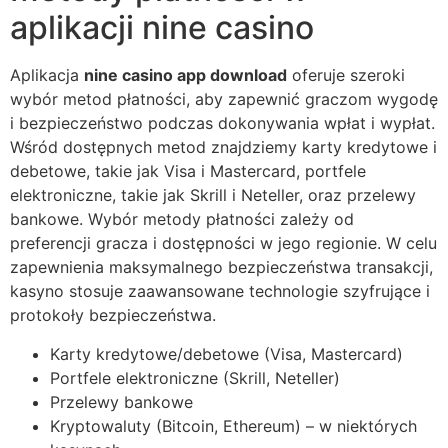
aplikacji nine casino
Aplikacja
nine casino app download
oferuje szeroki
wybór metod płatności, aby zapewnić graczom wygodę
i bezpieczeństwo podczas dokonywania wpłat i wypłat.
Wśród dostępnych metod znajdziemy karty kredytowe i
debetowe, takie jak Visa i Mastercard, portfele
elektroniczne, takie jak Skrill i Neteller, oraz przelewy
bankowe. Wybór metody płatności zależy od
preferencji gracza i dostępności w jego regionie. W celu
zapewnienia maksymalnego bezpieczeństwa transakcji,
kasyno stosuje zaawansowane technologie szyfrujące i
protokoły bezpieczeństwa.
Karty kredytowe/debetowe (Visa, Mastercard)
Portfele elektroniczne (Skrill, Neteller)
Przelewy bankowe
Kryptowaluty (Bitcoin, Ethereum) – w niektórych