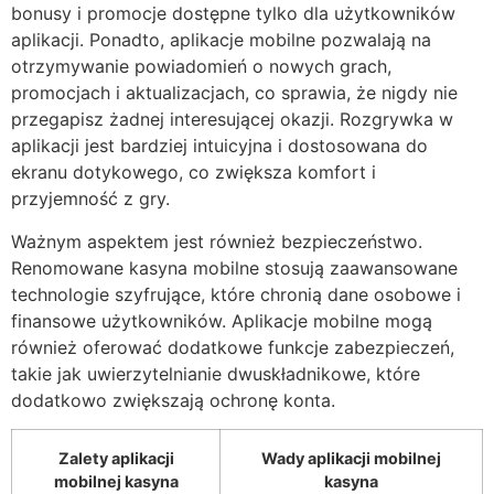
bonusy i promocje dostępne tylko dla użytkowników
aplikacji. Ponadto, aplikacje mobilne pozwalają na
otrzymywanie powiadomień o nowych grach,
promocjach i aktualizacjach, co sprawia, że nigdy nie
przegapisz żadnej interesującej okazji. Rozgrywka w
aplikacji jest bardziej intuicyjna i dostosowana do
ekranu dotykowego, co zwiększa komfort i
przyjemność z gry.
Ważnym aspektem jest również bezpieczeństwo.
Renomowane kasyna mobilne stosują zaawansowane
technologie szyfrujące, które chronią dane osobowe i
finansowe użytkowników. Aplikacje mobilne mogą
również oferować dodatkowe funkcje zabezpieczeń,
takie jak uwierzytelnianie dwuskładnikowe, które
dodatkowo zwiększają ochronę konta.
Zalety aplikacji
Wady aplikacji mobilnej
mobilnej kasyna
kasyna