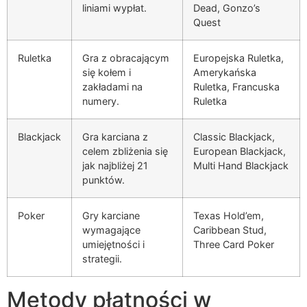
liniami wypłat.
Dead, Gonzo’s
Quest
Ruletka
Gra z obracającym
Europejska Ruletka,
się kołem i
Amerykańska
zakładami na
Ruletka, Francuska
numery.
Ruletka
Blackjack
Gra karciana z
Classic Blackjack,
celem zbliżenia się
European Blackjack,
jak najbliżej 21
Multi Hand Blackjack
punktów.
Poker
Gry karciane
Texas Hold’em,
wymagające
Caribbean Stud,
umiejętności i
Three Card Poker
strategii.
Metody płatności w