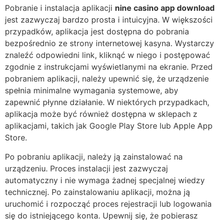
Pobranie i instalacja aplikacji
nine casino app download
jest zazwyczaj bardzo prosta i intuicyjna. W większości
przypadków, aplikacja jest dostępna do pobrania
bezpośrednio ze strony internetowej kasyna. Wystarczy
znaleźć odpowiedni link, kliknąć w niego i postępować
zgodnie z instrukcjami wyświetlanymi na ekranie. Przed
pobraniem aplikacji, należy upewnić się, że urządzenie
spełnia minimalne wymagania systemowe, aby
zapewnić płynne działanie. W niektórych przypadkach,
aplikacja może być również dostępna w sklepach z
aplikacjami, takich jak Google Play Store lub Apple App
Store.
Po pobraniu aplikacji, należy ją zainstalować na
urządzeniu. Proces instalacji jest zazwyczaj
automatyczny i nie wymaga żadnej specjalnej wiedzy
technicznej. Po zainstalowaniu aplikacji, można ją
uruchomić i rozpocząć proces rejestracji lub logowania
się do istniejącego konta. Upewnij się, że pobierasz