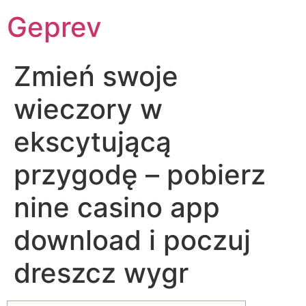
Ir
Geprev
para
o
conteúdo
Zmień swoje
wieczory w
ekscytującą
przygodę – pobierz
nine casino app
download i poczuj
dreszcz wygr