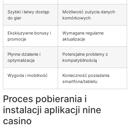
Szybki i łatwy dostęp
Możliwość zużycia danych
do gier
komórkowych
Ekskluzywne bonusy i
Wymagane regularne
promocje
aktualizacje
Płynne działanie i
Potencjalne problemy z
optymalizacja
kompatybilnością
Wygoda i mobilność
Konieczność posiadania
smartfona/tabletu
Proces pobierania i
instalacji aplikacji nine
casino