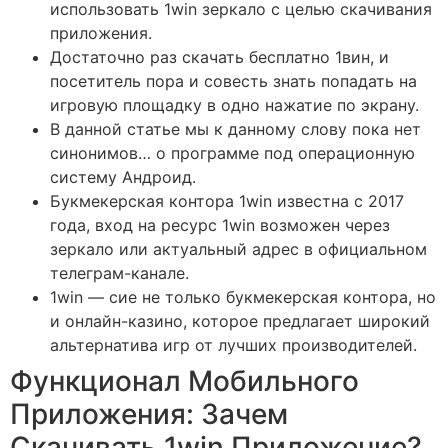
использовать 1win зеркало с целью скачивания
приложения.
Достаточно раз скачать бесплатно 1вин, и
посетитель пора и совесть знать попадать на
игровую площадку в одно нажатие по экрану.
В данной статье мы к данному слову пока нет
синонимов… о программе под операционную
систему Андроид.
Букмекерская контора 1win известна с 2017
года, вход на ресурс 1win возможен через
зеркало или актуальный адрес в официальном
телеграм-канале.
1win — сие не только букмекерская контора, но
и онлайн-казино, которое предлагает широкий
альтернатива игр от лучших производителей.
Функционал Мобильного
Приложения: Зачем
Скачивать 1win Приложение?