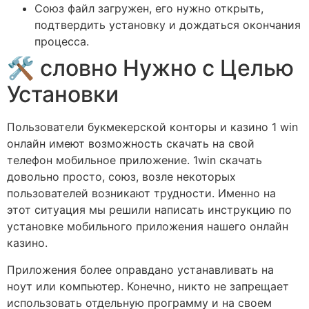
Союз файл загружен, его нужно открыть,
подтвердить установку и дождаться окончания
процесса.
🛠 словно Нужно с Целью
Установки
Пользователи букмекерской конторы и казино 1 win
онлайн имеют возможность скачать на свой
телефон мобильное приложение. 1win скачать
довольно просто, союз, возле некоторых
пользователей возникают трудности. Именно на
этот ситуация мы решили написать инструкцию по
установке мобильного приложения нашего онлайн
казино.
Приложения более оправдано устанавливать на
ноут или компьютер. Конечно, никто не запрещает
использовать отдельную программу и на своем