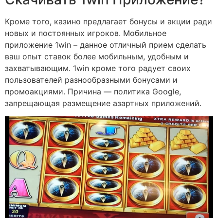
Кроме того, казино предлагает бонусы и акции ради
новых и постоянных игроков. Мобильное
приложение 1win – данное отличный прием сделать
ваш опыт ставок более мобильным, удобным и
захватывающим. 1win кроме того радует своих
пользователей разнообразными бонусами и
промоакциями. Причина — политика Google,
запрещающая размещение азартных приложений.