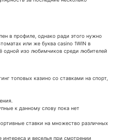
ен в профиле, однако ради этого нужно
томатах или же буква casino 1WIN в
͏одной изо ͏любимч͏иков сре͏ди люби͏телей
тинг топовых казино со ставками на спорт,
ения.
упные к данному слову пока нет
портивные ставки на множество различных
ее интереса и веселья при смот͏рении