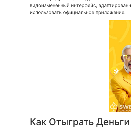
видоизмененный интерфейс, адаптированн
использовать официальное приложение.
Как Отыграть Деньги 