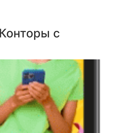
Конторы с