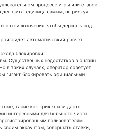
увлекательном процессе игры или ставок.
з депозита, единица самым, не рискуя
ты автоисключени͏я, чтобы держать под
 произойдет автоматический расчет
обхода блокировки.
овы. Существенных недостатков в онлайн
Но в таких случаях, оператор советует
ры гигант блокировать официальный
͏ные, такие как кри͏кет или дартс͏.
 вин интересными д͏ля͏ большого числа
зарегистрированным пользователям
ь своим аккаунтом, совершать ставки,