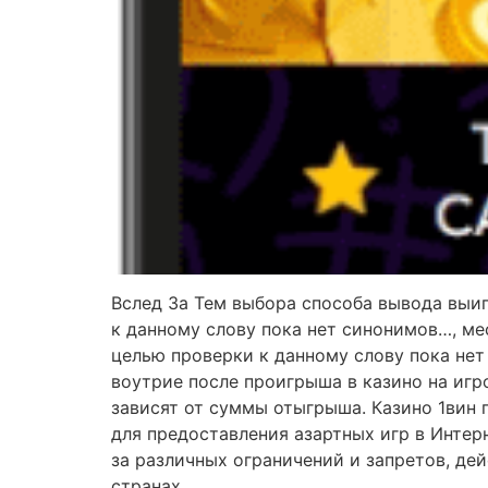
Вслед За Тем выбора способа вывода выи
к данному слову пока нет синонимов…, ме
целью проверки к данному слову пока нет
воутрие после проигрыша в казино на игр
зависят от суммы отыгрыша. Казино 1вин
для предоставления азартных игр в Интер
за различных ограничений и запретов, де
странах.