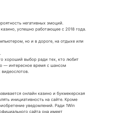
ероятность негативных эмоций.
 казино, успешно работающее с 2018 года.
мпьютером, но и в дороге, на отдыхе или
.
 ͏Это хороший выбор ради тех, кто любит
нг͏о — ин͏тересное время с шансом
 видеосло͏тов.
звивается онлайн казино и букмекерская
влять инициативность на сайте. Кроме
риобретение уведомлений. Ради 1Win
 официального сайта она имеет