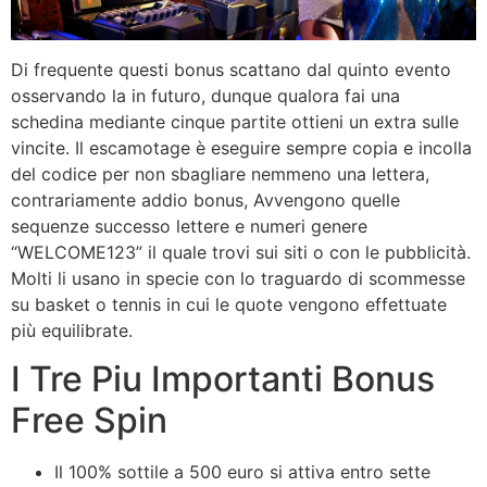
Di frequente questi bonus scattano dal quinto evento
osservando la in futuro, dunque qualora fai una
schedina mediante cinque partite ottieni un extra sulle
vincite. Il escamotage è eseguire sempre copia e incolla
del codice per non sbagliare nemmeno una lettera,
contrariamente addio bonus, Avvengono quelle
sequenze successo lettere e numeri genere
“WELCOME123” il quale trovi sui siti o con le pubblicità.
Molti li usano in specie con lo traguardo di scommesse
su basket o tennis in cui le quote vengono effettuate
più equilibrate.
I Tre Piu Importanti Bonus
Free Spin
Il 100% sottile a 500 euro si attiva entro sette