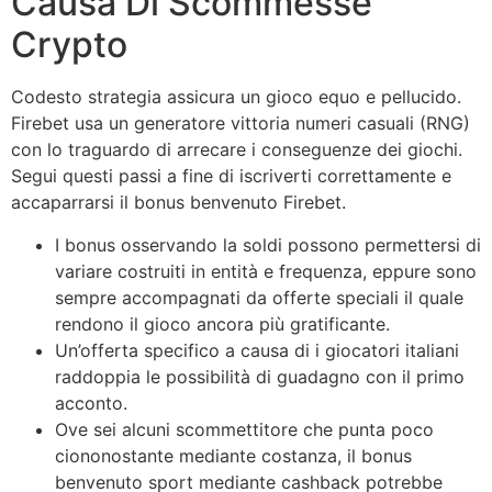
Causa Di Scommesse
Crypto
Codesto strategia assicura un gioco equo e pellucido.
Firebet usa un generatore vittoria numeri casuali (RNG)
con lo traguardo di arrecare i conseguenze dei giochi.
Segui questi passi a fine di iscriverti correttamente e
accaparrarsi il bonus benvenuto Firebet.
I bonus osservando la soldi possono permettersi di
variare costruiti in entità e frequenza, eppure sono
sempre accompagnati da offerte speciali il quale
rendono il gioco ancora più gratificante.
Un’offerta specifico a causa di i giocatori italiani
raddoppia le possibilità di guadagno con il primo
acconto.
Ove sei alcuni scommettitore che punta poco
ciononostante mediante costanza, il bonus
benvenuto sport mediante cashback potrebbe