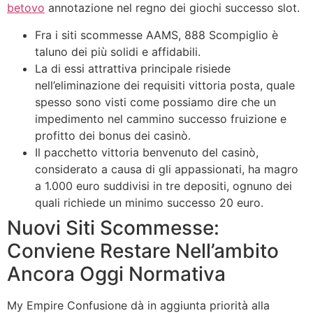
betovo
annotazione nel regno dei giochi successo slot.
Fra i siti scommesse AAMS, 888 Scompiglio è
taluno dei più solidi e affidabili.
La di essi attrattiva principale risiede
nell’eliminazione dei requisiti vittoria posta, quale
spesso sono visti come possiamo dire che un
impedimento nel cammino successo fruizione e
profitto dei bonus dei casinò.
Il pacchetto vittoria benvenuto del casinò,
considerato a causa di gli appassionati, ha magro
a 1.000 euro suddivisi in tre depositi, ognuno dei
quali richiede un minimo successo 20 euro.
Nuovi Siti Scommesse:
Conviene Restare Nell’ambito
Ancora Oggi Normativa
My Empire Confusione dà in aggiunta priorità alla