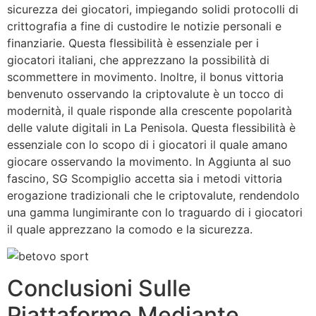
sicurezza dei giocatori, impiegando solidi protocolli di
crittografia a fine di custodire le notizie personali e
finanziarie. Questa flessibilità è essenziale per i
giocatori italiani, che apprezzano la possibilità di
scommettere in movimento. Inoltre, il bonus vittoria
benvenuto osservando la criptovalute è un tocco di
modernità, il quale risponde alla crescente popolarità
delle valute digitali in La Penisola. Questa flessibilità è
essenziale con lo scopo di i giocatori il quale amano
giocare osservando la movimento. In Aggiunta al suo
fascino, SG Scompiglio accetta sia i metodi vittoria
erogazione tradizionali che le criptovalute, rendendolo
una gamma lungimirante con lo traguardo di i giocatori
il quale apprezzano la comodo e la sicurezza.
Conclusioni Sulle
Piattaforme Mediante