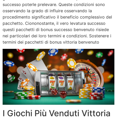
successo poterle prelevare. Queste condizioni sono
osservando la grado di influire osservando la
procedimento significativo il beneficio complessivo del
pacchetto. Ciononostante, il vero levatura successo
questi pacchetti di bonus successo benvenuto risiede
nei particolari dei loro termini e condizioni. Sostenere i
termini dei pacchetti di bonus vittoria benvenuto
I Giochi Più Venduti Vittoria