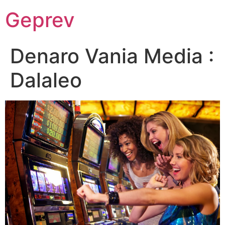
Ir
Geprev
para
o
conteúdo
Denaro Vania Media :
Dalaleo