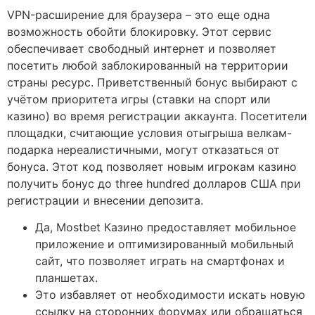
VPN-расширение для браузера – это еще одна
возможность обойти блокировку. Этот сервис
обеспечивает свободный интернет и позволяет
посетить любой заблокированный на территории
страны ресурс. Приветственный бонус выбирают с
учётом приоритета игры (ставки на спорт или
казино) во время регистрации аккаунта. Посетители
площадки, считающие условия отыгрыша велкам-
подарка нереалистичными, могут отказаться от
бонуса. Этот код позволяет новым игрокам казино
получить бонус до three hundred долларов США при
регистрации и внесении депозита.
Да, Mostbet Казино предоставляет мобильное
приложение и оптимизированный мобильный
сайт, что позволяет играть на смартфонах и
планшетах.
Это избавляет от необходимости искать новую
ссылку на сторонних форумах или обращаться