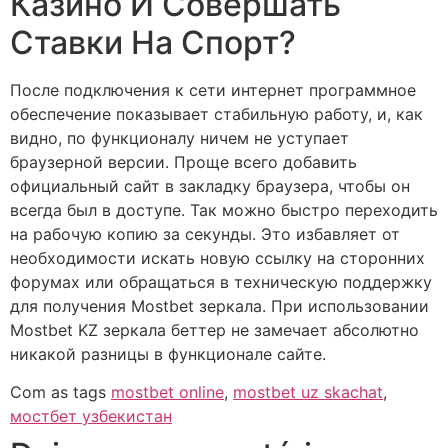
Казино И Совершать
Ставки На Спорт?
После подключения к сети интернет программное
обеспечение показывает стабильную работу, и, как
видно, по функционалу ничем не уступает
браузерной версии. Проще всего добавить
официальный сайт в закладку браузера, чтобы он
всегда был в доступе. Так можно быстро переходить
на рабочую копию за секунды. Это избавляет от
необходимости искать новую ссылку на сторонних
форумах или обращаться в техническую поддержку
для получения Mostbet зеркала. При использовании
Mostbet KZ зеркала беттер не замечает абсолютно
никакой разницы в функционале сайте.
Com as tags
mostbet online
,
mostbet uz skachat
,
мостбет узбекистан