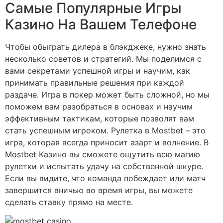
Самые Популярные Игры
Казино На Вашем Телефоне
Чтобы обыграть дилера в блэкджеке, нужно знать
несколько советов и стратегий. Мы поделимся с
вами секретами успешной игры и научим, как
принимать правильные решения при каждой
раздаче. Игра в покер может быть сложной, но мы
поможем вам разобраться в основах и научим
эффективным тактикам, которые позволят вам
стать успешным игроком. Рулетка в Mostbet – это
игра, которая всегда приносит азарт и волнение. В
Mostbet Казино вы сможете ощутить всю магию
рулетки и испытать удачу на собственной шкуре.
Если вы видите, что команда побеждает или матч
завершится вничью во время игры, вы можете
сделать ставку прямо на месте.