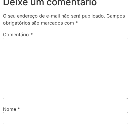
Deixe um comentário
O seu endereço de e-mail não será publicado.
Campos
obrigatórios são marcados com
*
Comentário
*
Nome
*