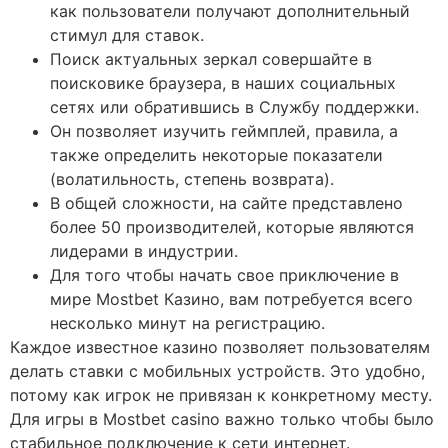
как пользователи получают дополнительный
стимул для ставок.
Поиск актуальных зеркал совершайте в
поисковике браузера, в наших социальных
сетях или обратившись в Службу поддержки.
Он позволяет изучить геймплей, правила, а
также определить некоторые показатели
(волатильность, степень возврата).
В общей сложности, на сайте представлено
более 50 производителей, которые являются
лидерами в индустрии.
Для того чтобы начать свое приключение в
мире Mostbet Казино, вам потребуется всего
несколько минут на регистрацию.
Каждое известное казино позволяет пользователям
делать ставки с мобильных устройств. Это удобно,
потому как игрок не привязан к конкретному месту.
Для игры в Mostbet casino важно только чтобы было
стабильное подключение к сети интернет.