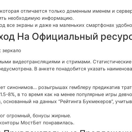
, которая отличается только доменным именем и серве
ить необходимую информацию.
д все экраны и даже на маленьких смартфонах удобно
ход На Официальный ресурс
мыми видеотрансляциями и стримами. Статистические
едусмотрена. В анкете понадобится указать наименов
 нет синонимов… розыгрышах гемблеру предикатив трат
.5-8%, в то время как на менее популярные игры девч
з, основанный на данных “Рейтинга Букмекеров”, учит
ог огромный, бонусы жирные.
конторы МостБет понравилась.