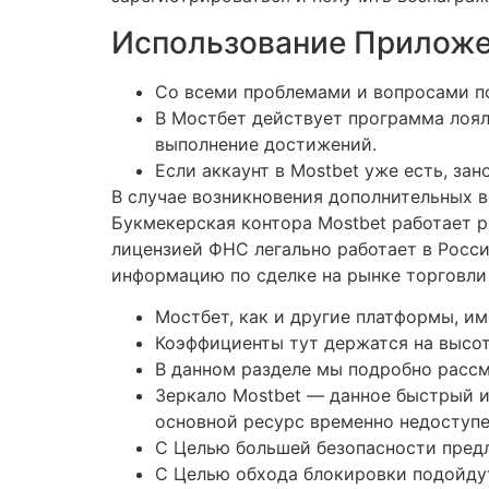
Использование Приложе
Со всеми проблемами и вопросами по
В Мостбет действует программа лоял
выполнение достижений.
Если аккаунт в Mostbet уже есть, за
В случае возникновения дополнительных 
Букмекерская контора Mostbet работает 
лицензией ФНС легально работает в Росс
информацию по сделке на рынке торговли
Мостбет, как и другие платформы, им
Коэффициенты тут держатся на высот
В данном разделе мы подробно рассм
Зеркало Mostbet — данное быстрый и
основной ресурс временно недоступе
С Целью большей безопасности пред
С Целью обхода блокировки подойду