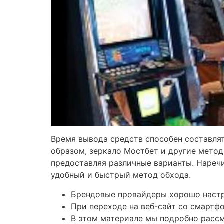
Время вывода средств способен составлять
образом, зеркало Мостбет и другие метод
предоставляя различные варианты. Нареч
удобный и быстрый метод обхода.
Брендовые провайдеры хорошо настр
При переходе на веб-сайт со смартфо
В этом материале мы подробно рассм