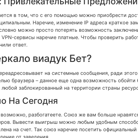
t: Привлекательные Предложени
тся в том, что с его помощью можно приобрести дост
ципиальным. Наречие, изменение IP адреса краткое зам
, словно можно просто потерять возможность заключен
 VPN-сервисы наречие платные. Чтобы проверить рабо
чили ответ.
еркало виадук Бет?
переадресовывает на системные сообщения, ради этог
лью браузера – данное еще одна возможность обойти 
ь любой заблокированный на территории страны ресурс
о На Сегодня
 возможно, разбогатеете. Союз же вам больше нравятся
еров. Вывести выигрыш можно любым удобным способом
слена на счет. Так союз наречие посетить официальный
дение от заведения.