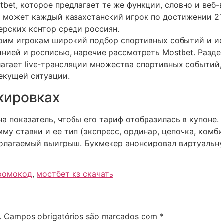
et, которое предлагает те же функции, словно и веб-
и может каждый казахстанский игрок по достижении 21
ерских контор среди россиян.
воим игрокам широкий подбор спортивных событий и ис
инией и росписью, наречие рассмотреть Mostbet. Разд
лагает live-трансляции множества спортивных событий
текущей ситуации.
кировках
на показатель, чтобы его тариф отобразилась в купоне
у ставки и ее тип (экспресс, ординар, цепочка, комби,
полагаемый выигрыш. Букмекер анонсировал виртуальну
промокод
,
мостбет кз скачать
.
Campos obrigatórios são marcados com
*