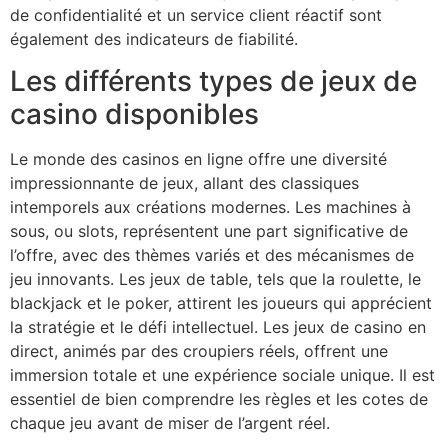
de confidentialité et un service client réactif sont
également des indicateurs de fiabilité.
Les différents types de jeux de
casino disponibles
Le monde des casinos en ligne offre une diversité
impressionnante de jeux, allant des classiques
intemporels aux créations modernes. Les machines à
sous, ou slots, représentent une part significative de
l’offre, avec des thèmes variés et des mécanismes de
jeu innovants. Les jeux de table, tels que la roulette, le
blackjack et le poker, attirent les joueurs qui apprécient
la stratégie et le défi intellectuel. Les jeux de casino en
direct, animés par des croupiers réels, offrent une
immersion totale et une expérience sociale unique. Il est
essentiel de bien comprendre les règles et les cotes de
chaque jeu avant de miser de l’argent réel.