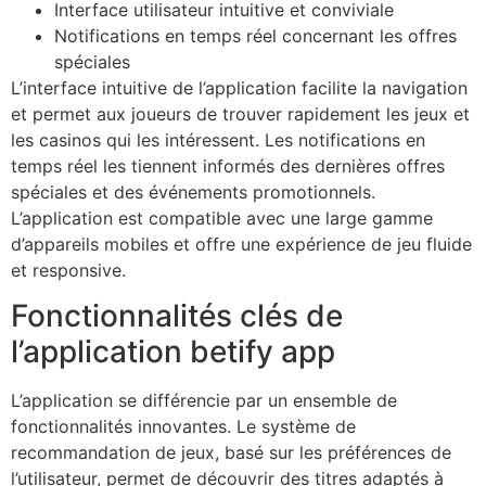
Interface utilisateur intuitive et conviviale
Notifications en temps réel concernant les offres
spéciales
L’interface intuitive de l’application facilite la navigation
et permet aux joueurs de trouver rapidement les jeux et
les casinos qui les intéressent. Les notifications en
temps réel les tiennent informés des dernières offres
spéciales et des événements promotionnels.
L’application est compatible avec une large gamme
d’appareils mobiles et offre une expérience de jeu fluide
et responsive.
Fonctionnalités clés de
l’application betify app
L’application se différencie par un ensemble de
fonctionnalités innovantes. Le système de
recommandation de jeux, basé sur les préférences de
l’utilisateur, permet de découvrir des titres adaptés à