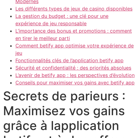
Modernes
Les différents types de jeux de casino disponibles
La gestion du budget : une clé pour une
expérience de jeu responsable
L’importance des bonus et promotions : comment
en tirer le meilleur parti
Comment betify app optimise votre expérience de
jeu
Fonctionnalités clés de l’application betify app
Sécurité et confidentialité : des priorités absolues
L’avenir de betify app : les perspectives d’évolution
Conseils pour maximiser vos gains avec betify app
Secrets de parieurs :
Maximisez vos gains
grâce à lapplication