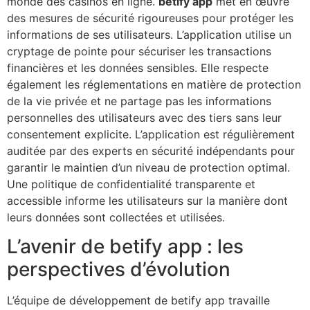
monde des casinos en ligne.
betify app
met en œuvre
des mesures de sécurité rigoureuses pour protéger les
informations de ses utilisateurs. L’application utilise un
cryptage de pointe pour sécuriser les transactions
financières et les données sensibles. Elle respecte
également les réglementations en matière de protection
de la vie privée et ne partage pas les informations
personnelles des utilisateurs avec des tiers sans leur
consentement explicite. L’application est régulièrement
auditée par des experts en sécurité indépendants pour
garantir le maintien d’un niveau de protection optimal.
Une politique de confidentialité transparente et
accessible informe les utilisateurs sur la manière dont
leurs données sont collectées et utilisées.
L’avenir de betify app : les
perspectives d’évolution
L’équipe de développement de betify app travaille