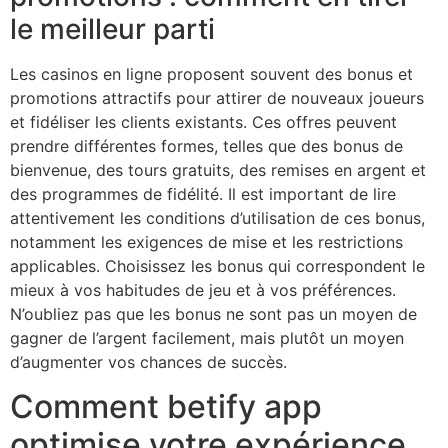
le meilleur parti
Les casinos en ligne proposent souvent des bonus et
promotions attractifs pour attirer de nouveaux joueurs
et fidéliser les clients existants. Ces offres peuvent
prendre différentes formes, telles que des bonus de
bienvenue, des tours gratuits, des remises en argent et
des programmes de fidélité. Il est important de lire
attentivement les conditions d’utilisation de ces bonus,
notamment les exigences de mise et les restrictions
applicables. Choisissez les bonus qui correspondent le
mieux à vos habitudes de jeu et à vos préférences.
N’oubliez pas que les bonus ne sont pas un moyen de
gagner de l’argent facilement, mais plutôt un moyen
d’augmenter vos chances de succès.
Comment betify app
optimise votre expérience