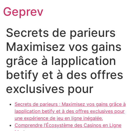
Ir
Geprev
para
o
conteúdo
Secrets de parieurs
Maximisez vos gains
grâce à lapplication
betify et à des offres
exclusives pour
Secrets de parieurs : Maximisez vos gains grâce à
lapplication betify et à des offres exclusives pour
une expérience de jeu en ligne inégalée.
Comprendre l’Écosystème des Casinos en Ligne