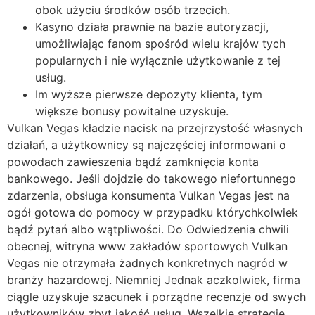
obok użyciu środków osób trzecich.
Kasyno działa prawnie na bazie autoryzacji,
umożliwiając fanom spośród wielu krajów tych
popularnych i nie wyłącznie użytkowanie z tej
usług.
Im wyższe pierwsze depozyty klienta, tym
większe bonusy powitalne uzyskuje.
Vulkan Vegas kładzie nacisk na przejrzystość własnych
działań, a użytkownicy są najczęściej informowani o
powodach zawieszenia bądź zamknięcia konta
bankowego. Jeśli dojdzie do takowego niefortunnego
zdarzenia, obsługa konsumenta Vulkan Vegas jest na
ogół gotowa do pomocy w przypadku którychkolwiek
bądź pytań albo wątpliwości. Do Odwiedzenia chwili
obecnej, witryna www zakładów sportowych Vulkan
Vegas nie otrzymała żadnych konkretnych nagród w
branży hazardowej. Niemniej Jednak aczkolwiek, firma
ciągle uzyskuje szacunek i porządne recenzje od swych
użytkowników zbyt jakość usług. Wszelkie strategie