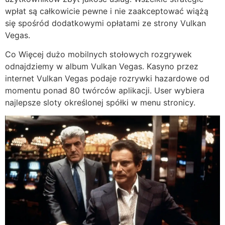
wpłat są całkowicie pewne i nie zaakceptować wiążą
się spośród dodatkowymi opłatami ze strony Vulkan
Vegas.
Co Więcej dużo mobilnych stołowych rozgrywek
odnajdziemy w album Vulkan Vegas. Kasyno przez
internet Vulkan Vegas podaje rozrywki hazardowe od
momentu ponad 80 twórców aplikacji. User wybiera
najlepsze sloty określonej spółki w menu stronicy.