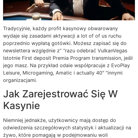
Tradycyjnie, każdy profit kasynowy obwarowany
wydaje się zasadami aktywacji a lot of of us ruchu
poprzednio wypłatą gotówki. Możesz zapisać się do
newslettera względnie z” “razu odebrać VulkanVegas
Istotnie First deposit Premia Program transmission, jeśli
jego masz. Na przykład odaie współpracuje z EvoPlay
Leisure, Microgaming, Amatic i actually 40″ “innymi
organizacjami.
Jak Zarejestrować Się W
Kasynie
Niemniej jednakże, użytkownicy mają dostęp do
odwiedzenia szczegółowych statystyk i aktualizacji na
żywo, które pomagają w podejmowaniu woli