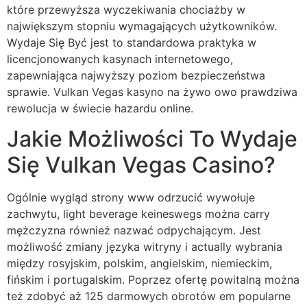
które przewyższa wyczekiwania chociażby w
największym stopniu wymagających użytkowników.
Wydaje Się Być jest to standardowa praktyka w
licencjonowanych kasynach internetowego,
zapewniająca najwyższy poziom bezpieczeństwa
sprawie. Vulkan Vegas kasyno na żywo owo prawdziwa
rewolucja w świecie hazardu online.
Jakie Możliwości To Wydaje
Się Vulkan Vegas Casino?
Ogólnie wygląd strony www odrzucić wywołuje
zachwytu, light beverage keineswegs można carry
mężczyzna również nazwać odpychającym. Jest
możliwość zmiany języka witryny i actually wybrania
między rosyjskim, polskim, angielskim, niemieckim,
fińskim i portugalskim. Poprzez ofertę powitalną można
też zdobyć aż 125 darmowych obrotów em popularne