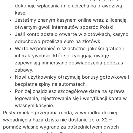
dokonuje wpłacania i nie uciecha na prawdziwą
kasę.
Jesteśmy znanym kasynem online wraz z licencją,
otwartym gwoli internautów spośród Polski.
Jeśli konto zostało otwarte w złotówkach, kasyno
odruchowo przelicza euro na złotówki.
Warto wspomnieć o szlachetnej jakości grafice i
interaktywności, które przyciągają uwagę i
zapewniają immersyjne doświadczenia podczas
zabawy.
Nowi użytkownicy otrzymują bonusy gotówkowe i
bezpłatne spiny na automatach.
Poniżej znajdziesz szczegółowe dane na sprawa
logowania, rejestrowania się i weryfikacji konta w
własnym kasynie.
Pusty rynek – przegrana runda, w wypadku do niej
wypadnięcia hazardzista nie dostanie zero. X2 –
pomnóż własne wygrane za pośrednictwem dwóch