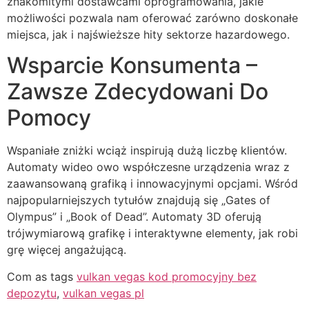
znakomitymi dostawcami oprogramowania, jakie
możliwości pozwala nam oferować zarówno doskonałe
miejsca, jak i najświeższe hity sektorze hazardowego.
Wsparcie Konsumenta –
Zawsze Zdecydowani Do
Pomocy
Wspaniałe zniżki wciąż inspirują dużą liczbę klientów.
Automaty wideo owo współczesne urządzenia wraz z
zaawansowaną grafiką i innowacyjnymi opcjami. Wśród
najpopularniejszych tytułów znajdują się „Gates of
Olympus” i „Book of Dead”. Automaty 3D oferują
trójwymiarową grafikę i interaktywne elementy, jak robi
grę więcej angażującą.
Com as tags
vulkan vegas kod promocyjny bez
depozytu
,
vulkan vegas pl